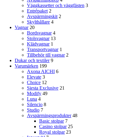
Väggkassetter och väggfästen
3
Entrépaket
2
Avspärrningskit
2
Skylthållare
4
Vagnar
20
Bordsvagnar
4
Stolsvagnar
13
Klädvagnar
1
Transportvagnar
1
Tillbehör till vagnar
2
Dukar och textiler
9
Varumärken
199
Axona AICHI
6
Elevate
3
Choice
12
Siesta Exclusive
21
Modify
49
Luna
4
Silencio
8
Studio
7
Avspärrningsprodukter
48
Basic stolpar
7
Casino stolpar
25
Royal stolpar
23