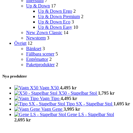
Interstuhl
7
Up & Down
17
Up & Down Ergo
2
Up & Down Premium
2
Up & Down Eco
3
Up & Down Easy
10
New Zown Classic
14
Newstorm
3
Övrigt
12
Bänkset
3
Fällbara scener
5
Entrémattor
2
Paketprodukter
2
Nya produkter
Vagn X50
4,495
kr
X50 - Stapelbar Stol
1,795
kr
Vagn Tipo
4,495
kr
Tipo SX - Stapelbar Stol
1,695
kr
Vagn Gene
3,995
kr
Gene LS - Stapelbar Stol
2,695
kr