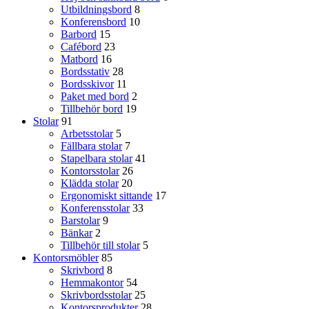
Utbildningsbord
8
Konferensbord
10
Barbord
15
Cafébord
23
Matbord
16
Bordsstativ
28
Bordsskivor
11
Paket med bord
2
Tillbehör bord
19
Stolar
91
Arbetsstolar
5
Fällbara stolar
7
Stapelbara stolar
41
Kontorsstolar
26
Klädda stolar
20
Ergonomiskt sittande
17
Konferensstolar
33
Barstolar
9
Bänkar
2
Tillbehör till stolar
5
Kontorsmöbler
85
Skrivbord
8
Hemmakontor
54
Skrivbordsstolar
25
Kontorsprodukter
28