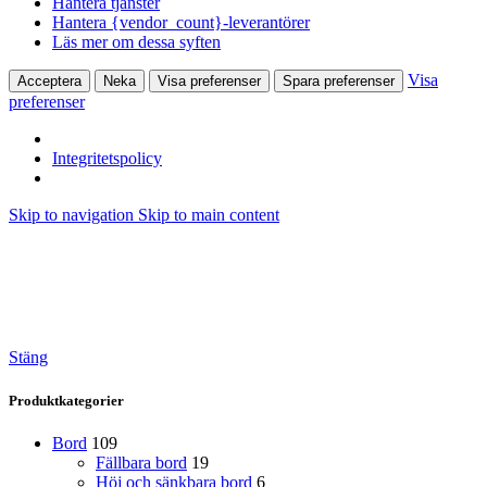
Hantera tjänster
Hantera {vendor_count}-leverantörer
Läs mer om dessa syften
Visa
Acceptera
Neka
Visa preferenser
Spara preferenser
preferenser
Integritetspolicy
Skip to navigation
Skip to main content
Stäng
Produktkategorier
Bord
109
Fällbara bord
19
Höj och sänkbara bord
6