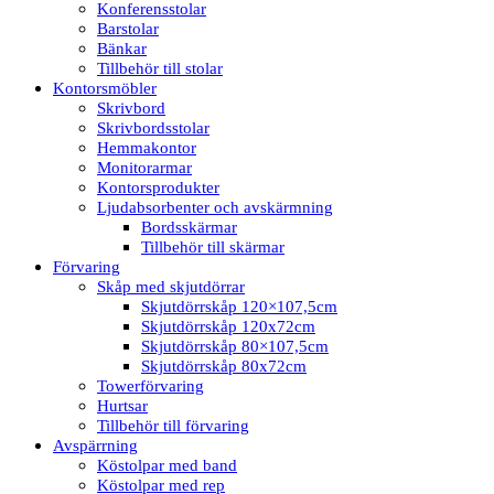
Konferensstolar
Barstolar
Bänkar
Tillbehör till stolar
Kontorsmöbler
Skrivbord
Skrivbordsstolar
Hemmakontor
Monitorarmar
Kontorsprodukter
Ljudabsorbenter och avskärmning
Bordsskärmar
Tillbehör till skärmar
Förvaring
Skåp med skjutdörrar
Skjutdörrskåp 120×107,5cm
Skjutdörrskåp 120x72cm
Skjutdörrskåp 80×107,5cm
Skjutdörrskåp 80x72cm
Towerförvaring
Hurtsar
Tillbehör till förvaring
Avspärrning
Köstolpar med band
Köstolpar med rep