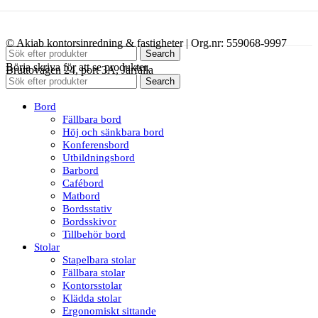
© Akiab kontorsinredning & fastigheter | Org.nr: 559068-9997
Search
Börja skriva för att se produkter.
Bruttovägen 24, port 3A, Järfälla
Search
Bord
Fällbara bord
Höj och sänkbara bord
Konferensbord
Utbildningsbord
Barbord
Cafébord
Matbord
Bordsstativ
Bordsskivor
Tillbehör bord
Stolar
Stapelbara stolar
Fällbara stolar
Kontorsstolar
Klädda stolar
Ergonomiskt sittande