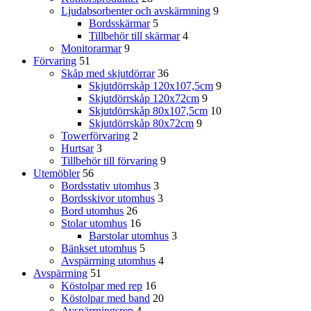
Ljudabsorbenter och avskärmning
9
Bordsskärmar
5
Tillbehör till skärmar
4
Monitorarmar
9
Förvaring
51
Skåp med skjutdörrar
36
Skjutdörrskåp 120x107,5cm
9
Skjutdörrskåp 120x72cm
9
Skjutdörrskåp 80x107,5cm
10
Skjutdörrskåp 80x72cm
9
Towerförvaring
2
Hurtsar
3
Tillbehör till förvaring
9
Utemöbler
56
Bordsstativ utomhus
3
Bordsskivor utomhus
3
Bord utomhus
26
Stolar utomhus
16
Barstolar utomhus
3
Bänkset utomhus
5
Avspärrning utomhus
4
Avspärrning
51
Köstolpar med rep
16
Köstolpar med band
20
Avspärrningsrep
4