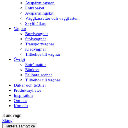
Avspärrningsrep
Entrépaket
Avspärrningskit
Väggkassetter och väggfästen
Skylthållare
Vagnar
Bordsvagnar
Stolsvagnar
Transportvagnar
Klädvagnar
Tillbehör till vagnar
Övrigt
Entrémattor
Bänkset
Fällbara scener
Tillbehör till vagnar
Dukar och textiler
Produktnyheter
Inspiration
Om oss
Kontakt
Kundvagn
Stäng
Hantera samtycke