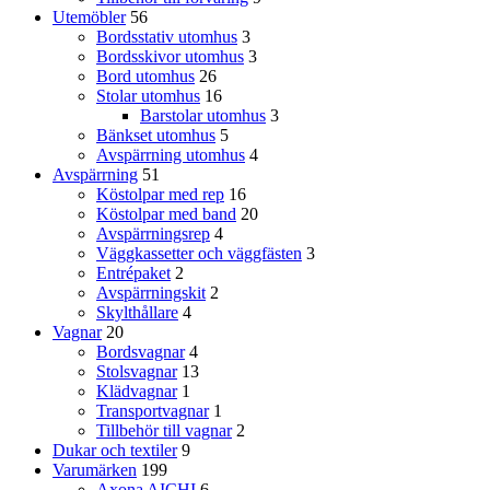
Utemöbler
56
Bordsstativ utomhus
3
Bordsskivor utomhus
3
Bord utomhus
26
Stolar utomhus
16
Barstolar utomhus
3
Bänkset utomhus
5
Avspärrning utomhus
4
Avspärrning
51
Köstolpar med rep
16
Köstolpar med band
20
Avspärrningsrep
4
Väggkassetter och väggfästen
3
Entrépaket
2
Avspärrningskit
2
Skylthållare
4
Vagnar
20
Bordsvagnar
4
Stolsvagnar
13
Klädvagnar
1
Transportvagnar
1
Tillbehör till vagnar
2
Dukar och textiler
9
Varumärken
199
Axona AICHI
6