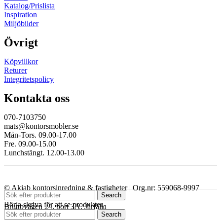
Katalog/Prislista
Inspiration
Miljöbilder
Övrigt
Köpvillkor
Returer
Integritetspolicy
Kontakta oss
070-7103750
mats@kontorsmobler.se
Mån-Tors. 09.00-17.00
Fre. 09.00-15.00
Lunchstängt. 12.00-13.00
© Akiab kontorsinredning & fastigheter | Org.nr: 559068-9997
Search
Börja skriva för att se produkter.
Bruttovägen 24, port 3A, Järfälla
Search