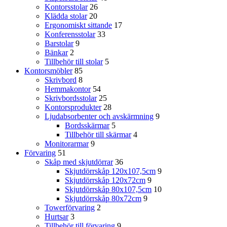
Kontorsstolar
26
Klädda stolar
20
Ergonomiskt sittande
17
Konferensstolar
33
Barstolar
9
Bänkar
2
Tillbehör till stolar
5
Kontorsmöbler
85
Skrivbord
8
Hemmakontor
54
Skrivbordsstolar
25
Kontorsprodukter
28
Ljudabsorbenter och avskärmning
9
Bordsskärmar
5
Tillbehör till skärmar
4
Monitorarmar
9
Förvaring
51
Skåp med skjutdörrar
36
Skjutdörrskåp 120x107,5cm
9
Skjutdörrskåp 120x72cm
9
Skjutdörrskåp 80x107,5cm
10
Skjutdörrskåp 80x72cm
9
Towerförvaring
2
Hurtsar
3
Tillbehör till förvaring
9