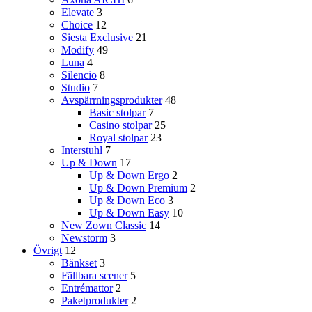
Elevate
3
Choice
12
Siesta Exclusive
21
Modify
49
Luna
4
Silencio
8
Studio
7
Avspärrningsprodukter
48
Basic stolpar
7
Casino stolpar
25
Royal stolpar
23
Interstuhl
7
Up & Down
17
Up & Down Ergo
2
Up & Down Premium
2
Up & Down Eco
3
Up & Down Easy
10
New Zown Classic
14
Newstorm
3
Övrigt
12
Bänkset
3
Fällbara scener
5
Entrémattor
2
Paketprodukter
2