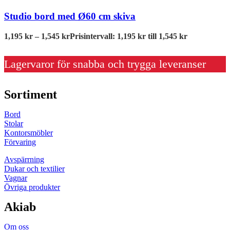
Studio bord med Ø60 cm skiva
1,195
kr
–
1,545
kr
Prisintervall: 1,195 kr till 1,545 kr
Lagervaror för snabba och trygga leveranser
Sortiment
Bord
Stolar
Kontorsmöbler
Förvaring
Avspärrning
Dukar och textilier
Vagnar
Övriga produkter
Akiab
Om oss