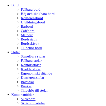
Bord
Fällbara bord
Höj och sänkbara bord
Konferensbord
Utbildningsbord
Barbord
Cafébord
Matbord
Bordsstativ
Bordsskivor
Tillbehör bord
Stolar
Stapelbara stolar
Fällbara stolar
Kontorsstolar
Klädda stolar
Ergonomiskt sittande
Konferensstolar
Barstolar
Bänkar
Tillbehör till stolar
Kontorsmöbler
Skrivbord
Skrivbordsstolar