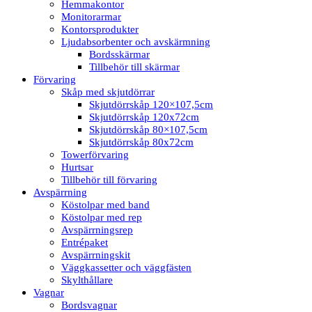
Hemmakontor
Monitorarmar
Kontorsprodukter
Ljudabsorbenter och avskärmning
Bordsskärmar
Tillbehör till skärmar
Förvaring
Skåp med skjutdörrar
Skjutdörrskåp 120×107,5cm
Skjutdörrskåp 120x72cm
Skjutdörrskåp 80×107,5cm
Skjutdörrskåp 80x72cm
Towerförvaring
Hurtsar
Tillbehör till förvaring
Avspärrning
Köstolpar med band
Köstolpar med rep
Avspärrningsrep
Entrépaket
Avspärrningskit
Väggkassetter och väggfästen
Skylthållare
Vagnar
Bordsvagnar