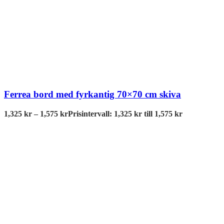
Ferrea bord med fyrkantig 70×70 cm skiva
1,325
kr
–
1,575
kr
Prisintervall: 1,325 kr till 1,575 kr