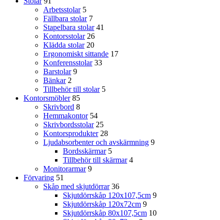
Stolar
91
Arbetsstolar
5
Fällbara stolar
7
Stapelbara stolar
41
Kontorsstolar
26
Klädda stolar
20
Ergonomiskt sittande
17
Konferensstolar
33
Barstolar
9
Bänkar
2
Tillbehör till stolar
5
Kontorsmöbler
85
Skrivbord
8
Hemmakontor
54
Skrivbordsstolar
25
Kontorsprodukter
28
Ljudabsorbenter och avskärmning
9
Bordsskärmar
5
Tillbehör till skärmar
4
Monitorarmar
9
Förvaring
51
Skåp med skjutdörrar
36
Skjutdörrskåp 120x107,5cm
9
Skjutdörrskåp 120x72cm
9
Skjutdörrskåp 80x107,5cm
10