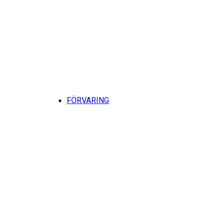
Till
FÖRVARING