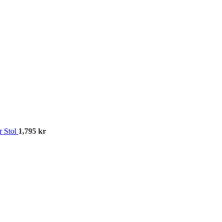
Kös
r Stol
1,795
kr
Av