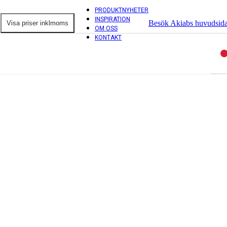
PRODUKTNYHETER
INSPIRATION
Besök Akiabs huvudsid
OM OSS
KONTAKT
ntorsprodukter
ordsskärmar