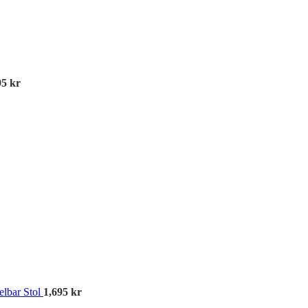
95
kr
A
elbar Stol
1,695
kr