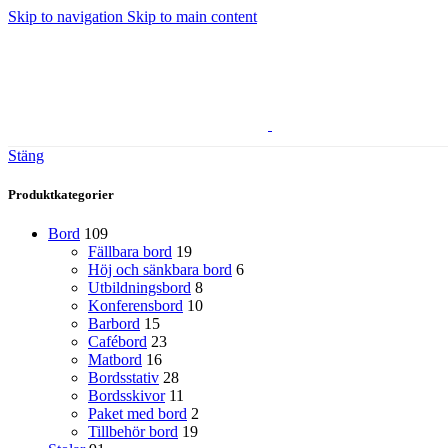
Skip to navigation
Skip to main content
Stäng
Produktkategorier
Bord
109
Fällbara bord
19
Höj och sänkbara bord
6
Utbildningsbord
8
Konferensbord
10
Barbord
15
Cafébord
23
Matbord
16
Bordsstativ
28
Bordsskivor
11
Paket med bord
2
Tillbehör bord
19