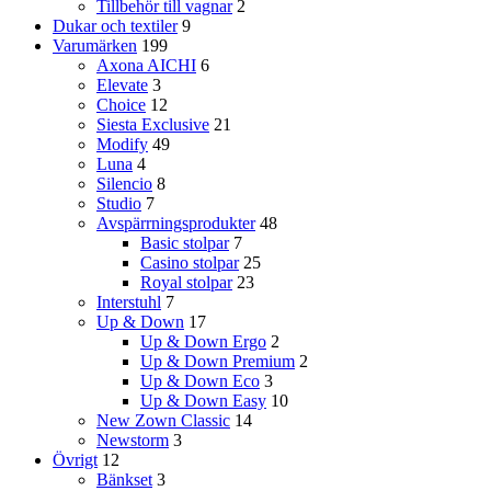
Tillbehör till vagnar
2
Dukar och textiler
9
Varumärken
199
Axona AICHI
6
Elevate
3
Choice
12
Siesta Exclusive
21
Modify
49
Luna
4
Silencio
8
Studio
7
Avspärrningsprodukter
48
Basic stolpar
7
Casino stolpar
25
Royal stolpar
23
Interstuhl
7
Up & Down
17
Up & Down Ergo
2
Up & Down Premium
2
Up & Down Eco
3
Up & Down Easy
10
New Zown Classic
14
Newstorm
3
Övrigt
12
Bänkset
3