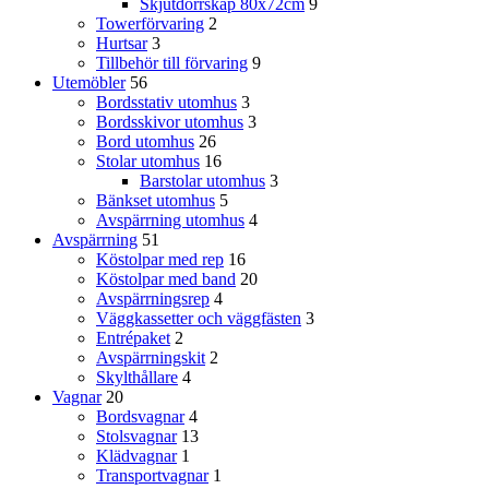
Skjutdörrskåp 80x72cm
9
Towerförvaring
2
Hurtsar
3
Tillbehör till förvaring
9
Utemöbler
56
Bordsstativ utomhus
3
Bordsskivor utomhus
3
Bord utomhus
26
Stolar utomhus
16
Barstolar utomhus
3
Bänkset utomhus
5
Avspärrning utomhus
4
Avspärrning
51
Köstolpar med rep
16
Köstolpar med band
20
Avspärrningsrep
4
Väggkassetter och väggfästen
3
Entrépaket
2
Avspärrningskit
2
Skylthållare
4
Vagnar
20
Bordsvagnar
4
Stolsvagnar
13
Klädvagnar
1
Transportvagnar
1