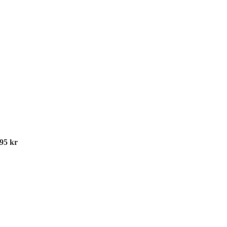
995
kr
Tr