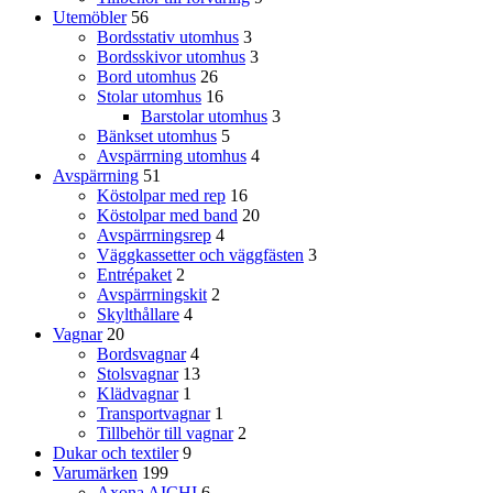
Utemöbler
56
Bordsstativ utomhus
3
Bordsskivor utomhus
3
Bord utomhus
26
Stolar utomhus
16
Barstolar utomhus
3
Bänkset utomhus
5
Avspärrning utomhus
4
Avspärrning
51
Köstolpar med rep
16
Köstolpar med band
20
Avspärrningsrep
4
Väggkassetter och väggfästen
3
Entrépaket
2
Avspärrningskit
2
Skylthållare
4
Vagnar
20
Bordsvagnar
4
Stolsvagnar
13
Klädvagnar
1
Transportvagnar
1
Tillbehör till vagnar
2
Dukar och textiler
9
Varumärken
199
Axona AICHI
6