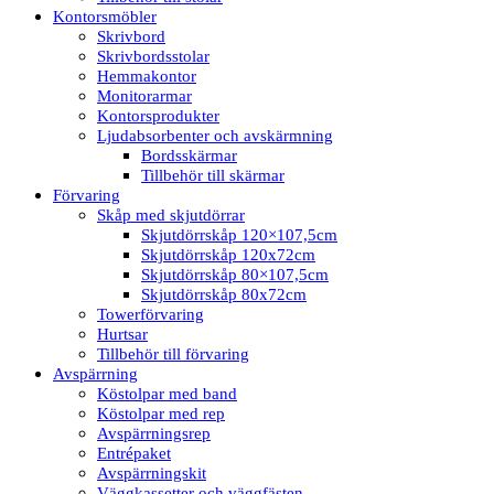
Kontorsmöbler
Skrivbord
Skrivbordsstolar
Hemmakontor
Monitorarmar
Kontorsprodukter
Ljudabsorbenter och avskärmning
Bordsskärmar
Tillbehör till skärmar
Förvaring
Skåp med skjutdörrar
Skjutdörrskåp 120×107,5cm
Skjutdörrskåp 120x72cm
Skjutdörrskåp 80×107,5cm
Skjutdörrskåp 80x72cm
Towerförvaring
Hurtsar
Tillbehör till förvaring
Avspärrning
Köstolpar med band
Köstolpar med rep
Avspärrningsrep
Entrépaket
Avspärrningskit
Väggkassetter och väggfästen