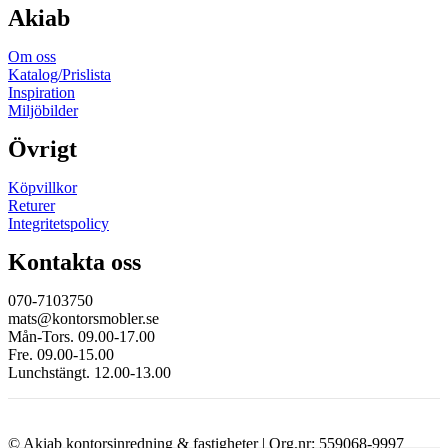
Akiab
Om oss
Katalog/Prislista
Inspiration
Miljöbilder
Övrigt
Köpvillkor
Returer
Integritetspolicy
Kontakta oss
070-7103750
mats@kontorsmobler.se
Mån-Tors. 09.00-17.00
Fre. 09.00-15.00
Lunchstängt. 12.00-13.00
© Akiab kontorsinredning & fastigheter | Org.nr: 559068-9997