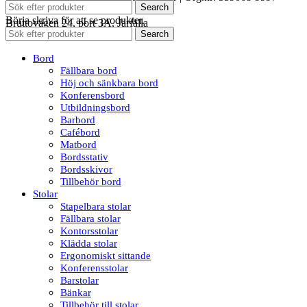
Search
Börja skriva för att se produkter.
Bruttovägen 24, port 3A, Järfälla
Search
Bord
Fällbara bord
Höj och sänkbara bord
Konferensbord
Utbildningsbord
Barbord
Cafébord
Matbord
Bordsstativ
Bordsskivor
Tillbehör bord
Stolar
Stapelbara stolar
Fällbara stolar
Kontorsstolar
Klädda stolar
Ergonomiskt sittande
Konferensstolar
Barstolar
Bänkar
Tillbehör till stolar