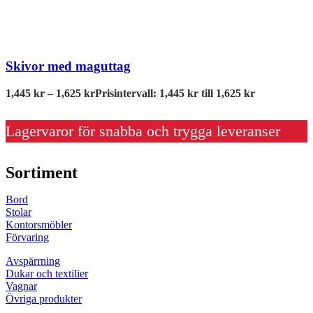
Skivor med maguttag
1,445
kr
–
1,625
kr
Prisintervall: 1,445 kr till 1,625 kr
Lagervaror för snabba och trygga leveranser
Sortiment
Bord
Stolar
Kontorsmöbler
Förvaring
Avspärrning
Dukar och textilier
Vagnar
Övriga produkter