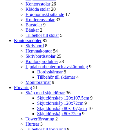
Kontorsstolar
26
Klädda stolar
20
Ergonomiskt sittande
17
Konferensstolar
33
Barstolar
9
Bänkar
2
Tillbehör till stolar
5
Kontorsmöbler
85
Skrivbord
8
Hemmakontor
54
Skrivbordsstolar
25
Kontorsprodukter
28
Ljudabsorbenter och avskärmning
9
Bordsskärmar
5
Tillbehör till skärmar
4
Monitorarmar
9
Förvaring
51
Skåp med skjutdörrar
36
Skjutdörrskåp 120x107,5cm
9
Skjutdörrskåp 120x72cm
9
Skjutdörrskåp 80x107,5cm
10
Skjutdörrskåp 80x72cm
9
Towerförvaring
2
Hurtsar
3
Tillbehör till förvaring
9