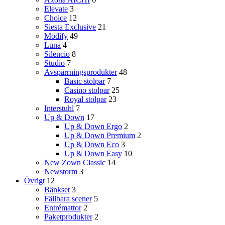
Elevate
3
Choice
12
Siesta Exclusive
21
Modify
49
Luna
4
Silencio
8
Studio
7
Avspärrningsprodukter
48
Basic stolpar
7
Casino stolpar
25
Royal stolpar
23
Interstuhl
7
Up & Down
17
Up & Down Ergo
2
Up & Down Premium
2
Up & Down Eco
3
Up & Down Easy
10
New Zown Classic
14
Newstorm
3
Övrigt
12
Bänkset
3
Fällbara scener
5
Entrémattor
2
Paketprodukter
2