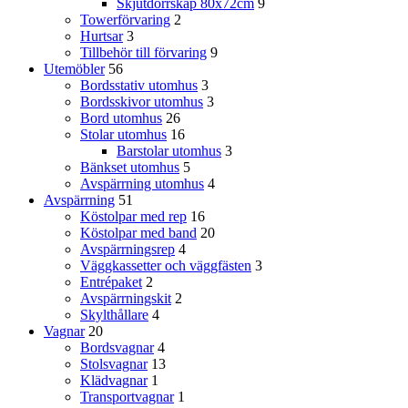
Skjutdörrskåp 80x72cm
9
Towerförvaring
2
Hurtsar
3
Tillbehör till förvaring
9
Utemöbler
56
Bordsstativ utomhus
3
Bordsskivor utomhus
3
Bord utomhus
26
Stolar utomhus
16
Barstolar utomhus
3
Bänkset utomhus
5
Avspärrning utomhus
4
Avspärrning
51
Köstolpar med rep
16
Köstolpar med band
20
Avspärrningsrep
4
Väggkassetter och väggfästen
3
Entrépaket
2
Avspärrningskit
2
Skylthållare
4
Vagnar
20
Bordsvagnar
4
Stolsvagnar
13
Klädvagnar
1
Transportvagnar
1