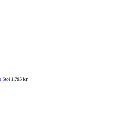
Kös
r Stol
1,795
kr
Av