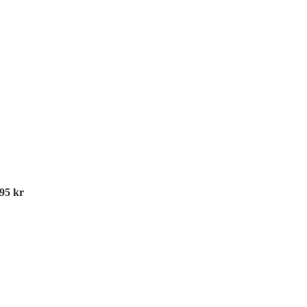
995
kr
Tr