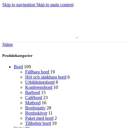
Skip to navigation
Skip to main content
Stäng
Produktkategorier
Bord
109
Fällbara bord
19
Höj och sänkbara bord
6
Utbildningsbord
8
Konferensbord
10
Barbord
15
Cafébord
23
Matbord
16
Bordsstativ
28
Bordsskivor
11
Paket med bord
2
Tillbehör bord
19