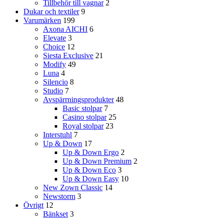
Tillbehör till vagnar
2
Dukar och textiler
9
Varumärken
199
Axona AICHI
6
Elevate
3
Choice
12
Siesta Exclusive
21
Modify
49
Luna
4
Silencio
8
Studio
7
Avspärrningsprodukter
48
Basic stolpar
7
Casino stolpar
25
Royal stolpar
23
Interstuhl
7
Up & Down
17
Up & Down Ergo
2
Up & Down Premium
2
Up & Down Eco
3
Up & Down Easy
10
New Zown Classic
14
Newstorm
3
Övrigt
12
Bänkset
3