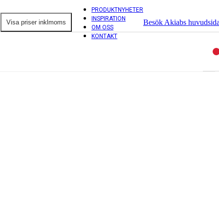
PRODUKTNYHETER
INSPIRATION
Besök Akiabs huvudsid
OM OSS
KONTAKT
ntorsprodukter
ordsskärmar