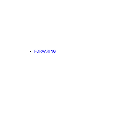
Till
FÖRVARING