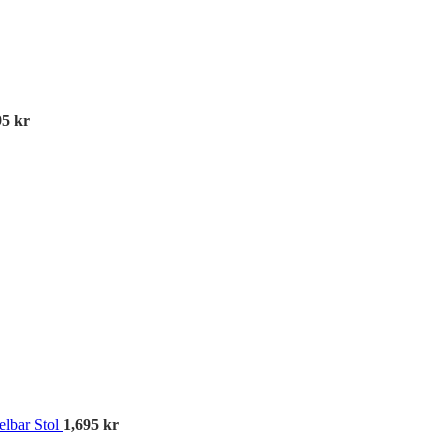
95
kr
A
elbar Stol
1,695
kr