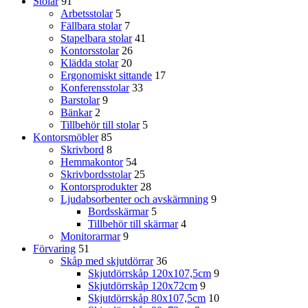
Stolar
91
Arbetsstolar
5
Fällbara stolar
7
Stapelbara stolar
41
Kontorsstolar
26
Klädda stolar
20
Ergonomiskt sittande
17
Konferensstolar
33
Barstolar
9
Bänkar
2
Tillbehör till stolar
5
Kontorsmöbler
85
Skrivbord
8
Hemmakontor
54
Skrivbordsstolar
25
Kontorsprodukter
28
Ljudabsorbenter och avskärmning
9
Bordsskärmar
5
Tillbehör till skärmar
4
Monitorarmar
9
Förvaring
51
Skåp med skjutdörrar
36
Skjutdörrskåp 120x107,5cm
9
Skjutdörrskåp 120x72cm
9
Skjutdörrskåp 80x107,5cm
10