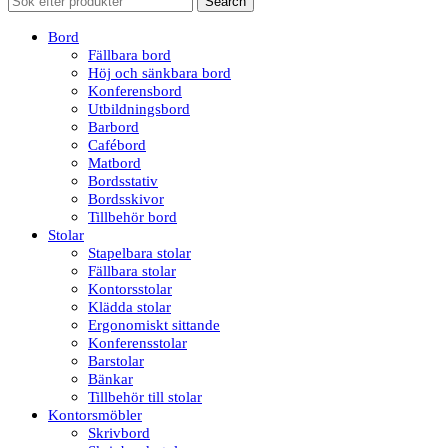
Search
Bord
Fällbara bord
Höj och sänkbara bord
Konferensbord
Utbildningsbord
Barbord
Cafébord
Matbord
Bordsstativ
Bordsskivor
Tillbehör bord
Stolar
Stapelbara stolar
Fällbara stolar
Kontorsstolar
Klädda stolar
Ergonomiskt sittande
Konferensstolar
Barstolar
Bänkar
Tillbehör till stolar
Kontorsmöbler
Skrivbord