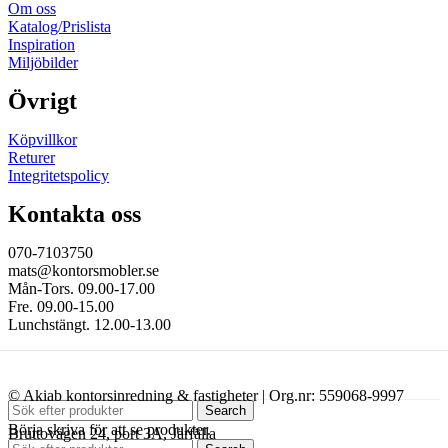
Om oss
Katalog/Prislista
Inspiration
Miljöbilder
Övrigt
Köpvillkor
Returer
Integritetspolicy
Kontakta oss
070-7103750
mats@kontorsmobler.se
Mån-Tors. 09.00-17.00
Fre. 09.00-15.00
Lunchstängt. 12.00-13.00
© Akiab kontorsinredning & fastigheter | Org.nr: 559068-9997
Search
Börja skriva för att se produkter.
Bruttovägen 24, port 3A, Järfälla