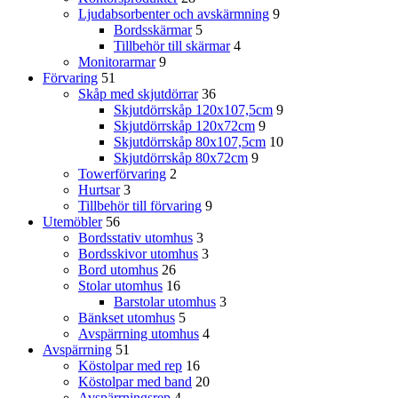
Ljudabsorbenter och avskärmning
9
Bordsskärmar
5
Tillbehör till skärmar
4
Monitorarmar
9
Förvaring
51
Skåp med skjutdörrar
36
Skjutdörrskåp 120x107,5cm
9
Skjutdörrskåp 120x72cm
9
Skjutdörrskåp 80x107,5cm
10
Skjutdörrskåp 80x72cm
9
Towerförvaring
2
Hurtsar
3
Tillbehör till förvaring
9
Utemöbler
56
Bordsstativ utomhus
3
Bordsskivor utomhus
3
Bord utomhus
26
Stolar utomhus
16
Barstolar utomhus
3
Bänkset utomhus
5
Avspärrning utomhus
4
Avspärrning
51
Köstolpar med rep
16
Köstolpar med band
20
Avspärrningsrep
4