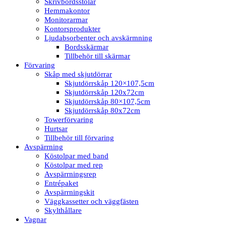
Skrivbordsstolar
Hemmakontor
Monitorarmar
Kontorsprodukter
Ljudabsorbenter och avskärmning
Bordsskärmar
Tillbehör till skärmar
Förvaring
Skåp med skjutdörrar
Skjutdörrskåp 120×107,5cm
Skjutdörrskåp 120x72cm
Skjutdörrskåp 80×107,5cm
Skjutdörrskåp 80x72cm
Towerförvaring
Hurtsar
Tillbehör till förvaring
Avspärrning
Köstolpar med band
Köstolpar med rep
Avspärrningsrep
Entrépaket
Avspärrningskit
Väggkassetter och väggfästen
Skylthållare
Vagnar