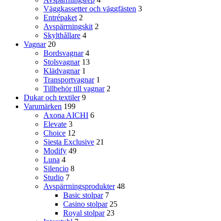
Väggkassetter och väggfästen
3
Entrépaket
2
Avspärrningskit
2
Skylthållare
4
Vagnar
20
Bordsvagnar
4
Stolsvagnar
13
Klädvagnar
1
Transportvagnar
1
Tillbehör till vagnar
2
Dukar och textiler
9
Varumärken
199
Axona AICHI
6
Elevate
3
Choice
12
Siesta Exclusive
21
Modify
49
Luna
4
Silencio
8
Studio
7
Avspärrningsprodukter
48
Basic stolpar
7
Casino stolpar
25
Royal stolpar
23