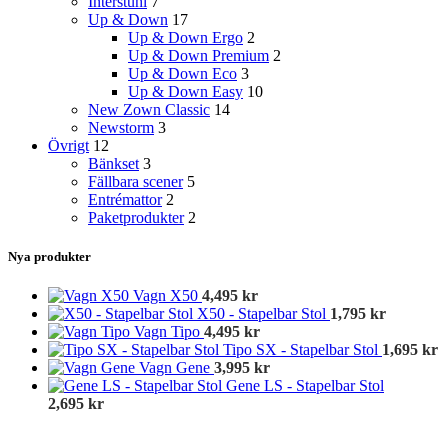
Interstuhl
7
Up & Down
17
Up & Down Ergo
2
Up & Down Premium
2
Up & Down Eco
3
Up & Down Easy
10
New Zown Classic
14
Newstorm
3
Övrigt
12
Bänkset
3
Fällbara scener
5
Entrémattor
2
Paketprodukter
2
Nya produkter
Vagn X50
4,495
kr
X50 - Stapelbar Stol
1,795
kr
Vagn Tipo
4,495
kr
Tipo SX - Stapelbar Stol
1,695
kr
Vagn Gene
3,995
kr
Gene LS - Stapelbar Stol
2,695
kr