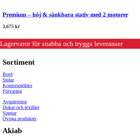
Premium – höj & sänkbara stativ med 2 motorer
3,675
kr
Lagervaror för snabba och trygga leveranser
Sortiment
Bord
Stolar
Kontorsmöbler
Förvaring
Avspärrning
Dukar och textilier
Vagnar
Övriga produkter
Akiab