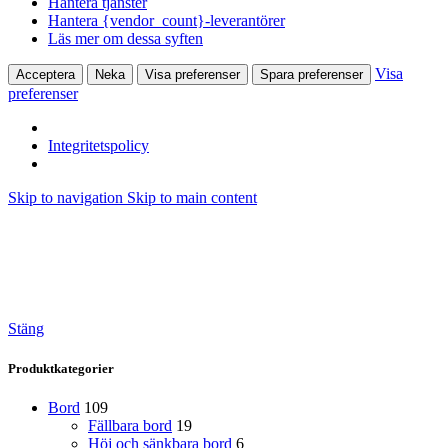
Hantera tjänster
Hantera {vendor_count}-leverantörer
Läs mer om dessa syften
Visa
Acceptera
Neka
Visa preferenser
Spara preferenser
preferenser
Integritetspolicy
Skip to navigation
Skip to main content
Stäng
Produktkategorier
Bord
109
Fällbara bord
19
Höj och sänkbara bord
6