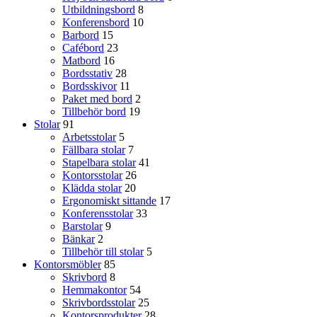
Utbildningsbord
8
Konferensbord
10
Barbord
15
Cafébord
23
Matbord
16
Bordsstativ
28
Bordsskivor
11
Paket med bord
2
Tillbehör bord
19
Stolar
91
Arbetsstolar
5
Fällbara stolar
7
Stapelbara stolar
41
Kontorsstolar
26
Klädda stolar
20
Ergonomiskt sittande
17
Konferensstolar
33
Barstolar
9
Bänkar
2
Tillbehör till stolar
5
Kontorsmöbler
85
Skrivbord
8
Hemmakontor
54
Skrivbordsstolar
25
Kontorsprodukter
28