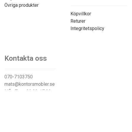
Övriga produkter
Köpvillkor
Returer
Integritetspolicy
Kontakta oss
070-7103750
mats@kontorsmobler.se
Mån-Tors. 09.00-17.00
Fre. 09.00-15.00
Lunchstängt. 12.00-13.00
© Akiab kontorsinredning & fastigheter | Org.nr: 559068-