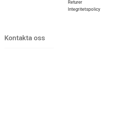
Returer
Integritetspolicy
Kontakta oss
070-7103750
mats@kontorsmobler.se
Mån-Tors. 09.00-17.00
Fre. 09.00-15.00
Lunchstängt. 12.00-13.00
© Akiab kontorsinredning & fastigheter | Org.nr: 559068-
9997