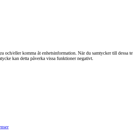
Entrémattor
Stolsvagnar
agra och/eller komma åt enhetsinformation. När du samtycker till dessa t
tycke kan detta påverka vissa funktioner negativt.
Fällbar scen
Transportvagnar
Tillbehör till vagnar
enser