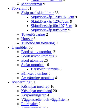
Monitorarmar
9
Förvaring
51
Skåp med skjutdörrar
36
Skjutdörrskåp 120x107,5cm
9
Skjutdörrskåp 120x72cm
9
Skjutdörrskåp 80x107,5cm
10
Skjutdörrskåp 80x72cm
9
Towerförvaring
2
Hurtsar
3
Tillbehör till förvaring
9
Utemöbler
56
Bordsstativ utomhus
3
Bordsskivor utomhus
3
Bord utomhus
26
Stolar utomhus
16
Barstolar utomhus
3
Bänkset utomhus
5
Avspärrning utomhus
4
Avspärrning
51
Köstolpar med rep
16
Köstolpar med band
20
Avspärrningsrep
4
Väggkassetter och väggfästen
3
Entrépaket
2