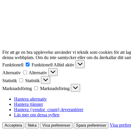
För att ge en bra upplevelse använder vi teknik som cookies för att l
denna webbplats. Om du inte samtycker eller om du återkallar ditt sam
Funktionell
Funktionell
Alltid aktiv
Alternativ
Alternativ
Statistik
Statistik
Marknadsföring
Marknadsföring
Hantera alternativ
Hantera tjänster
Hantera {vendor_count}-leverantörer
Läs mer om dessa syften
Visa prefer
Acceptera
Neka
Visa preferenser
Spara preferenser