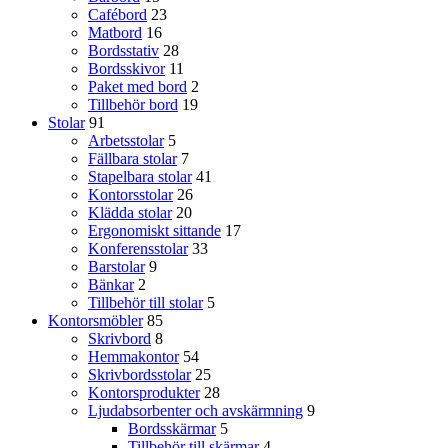
Cafébord
23
Matbord
16
Bordsstativ
28
Bordsskivor
11
Paket med bord
2
Tillbehör bord
19
Stolar
91
Arbetsstolar
5
Fällbara stolar
7
Stapelbara stolar
41
Kontorsstolar
26
Klädda stolar
20
Ergonomiskt sittande
17
Konferensstolar
33
Barstolar
9
Bänkar
2
Tillbehör till stolar
5
Kontorsmöbler
85
Skrivbord
8
Hemmakontor
54
Skrivbordsstolar
25
Kontorsprodukter
28
Ljudabsorbenter och avskärmning
9
Bordsskärmar
5
Tillbehör till skärmar
4