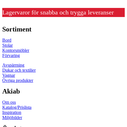
Lagervaror för snabba och trygga leveranser
Sortiment
Bord
Stolar
Kontorsmöbler
Förvaring
Avspärrning
Dukar och textilier
Vagnar
Övriga produkter
Akiab
Om oss
Katalog/Prislista
Inspiration
Miljöbilder