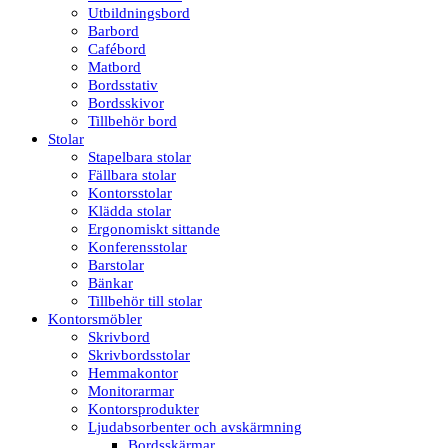
Utbildningsbord
Barbord
Cafébord
Matbord
Bordsstativ
Bordsskivor
Tillbehör bord
Stolar
Stapelbara stolar
Fällbara stolar
Kontorsstolar
Klädda stolar
Ergonomiskt sittande
Konferensstolar
Barstolar
Bänkar
Tillbehör till stolar
Kontorsmöbler
Skrivbord
Skrivbordsstolar
Hemmakontor
Monitorarmar
Kontorsprodukter
Ljudabsorbenter och avskärmning
Bordsskärmar