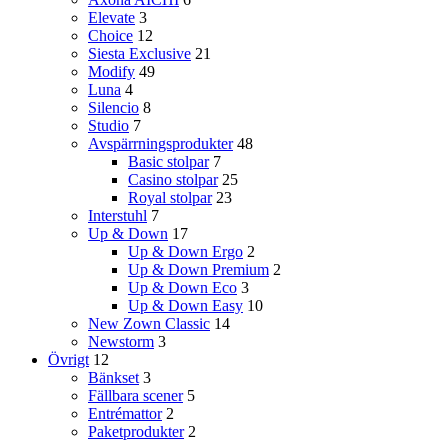
Elevate
3
Choice
12
Siesta Exclusive
21
Modify
49
Luna
4
Silencio
8
Studio
7
Avspärrningsprodukter
48
Basic stolpar
7
Casino stolpar
25
Royal stolpar
23
Interstuhl
7
Up & Down
17
Up & Down Ergo
2
Up & Down Premium
2
Up & Down Eco
3
Up & Down Easy
10
New Zown Classic
14
Newstorm
3
Övrigt
12
Bänkset
3
Fällbara scener
5
Entrémattor
2
Paketprodukter
2