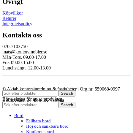
Övrigt
Köpvillkor
Returer
Integritetspolicy
Kontakta oss
070-7103750
mats@kontorsmobler.se
Mån-Tors. 09.00-17.00
Fre. 09.00-15.00
Lunchstängt. 12.00-13.00
© Akiab kontorsinredning & fastigheter | Org.nr: 559068-9997
Search
Börja skriva för att se produkter.
Bruttovägen 24, port 3A, Järfälla
Search
Bord
Fällbara bord
Höj och sänkbara bord
Konferensbord