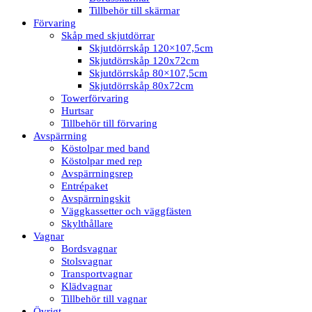
Tillbehör till skärmar
Förvaring
Skåp med skjutdörrar
Skjutdörrskåp 120×107,5cm
Skjutdörrskåp 120x72cm
Skjutdörrskåp 80×107,5cm
Skjutdörrskåp 80x72cm
Towerförvaring
Hurtsar
Tillbehör till förvaring
Avspärrning
Köstolpar med band
Köstolpar med rep
Avspärrningsrep
Entrépaket
Avspärrningskit
Väggkassetter och väggfästen
Skylthållare
Vagnar
Bordsvagnar
Stolsvagnar
Transportvagnar
Klädvagnar
Tillbehör till vagnar
Övrigt