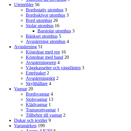
Utemöbler
56
Bordsstativ utomhus
3
Bordsskivor utomhus
3
Bord utomhus
26
Stolar utomhus
16
Barstolar utomhus
3
Bänkset utomhus
5
Avspärrning utomhus
4
Avspärrning
51
Köstolpar med rep
16
Köstolpar med band
20
Avspärrningsrep
4
Väggkassetter och väggfästen
3
Entrépaket
2
Avspärrningskit
2
Skylthållare
4
Vagnar
20
Bordsvagnar
4
Stolsvagnar
13
Klädvagnar
1
Transportvagnar
1
Tillbehör till vagnar
2
Dukar och textiler
9
Varumärken
199
Axona AICHI
6