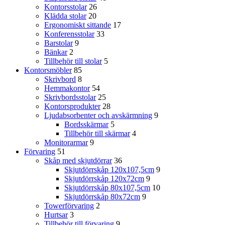
Kontorsstolar
26
Klädda stolar
20
Ergonomiskt sittande
17
Konferensstolar
33
Barstolar
9
Bänkar
2
Tillbehör till stolar
5
Kontorsmöbler
85
Skrivbord
8
Hemmakontor
54
Skrivbordsstolar
25
Kontorsprodukter
28
Ljudabsorbenter och avskärmning
9
Bordsskärmar
5
Tillbehör till skärmar
4
Monitorarmar
9
Förvaring
51
Skåp med skjutdörrar
36
Skjutdörrskåp 120x107,5cm
9
Skjutdörrskåp 120x72cm
9
Skjutdörrskåp 80x107,5cm
10
Skjutdörrskåp 80x72cm
9
Towerförvaring
2
Hurtsar
3
Tillbehör till förvaring
9