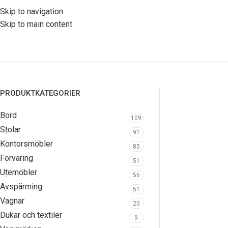
Skip to navigation
Skip to main content
PRODUKTKATEGORIER
Bord
109
Stolar
91
Kontorsmöbler
85
Förvaring
51
Utemöbler
56
Avspärrning
51
Vagnar
20
Dukar och textiler
9