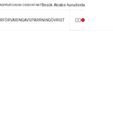
Besök Akiabs huvudsida
INSPIRATION
OM OSS
KONTAKT
R
FÖRVARING
AVSPÄRRNING
ÖVRIGT