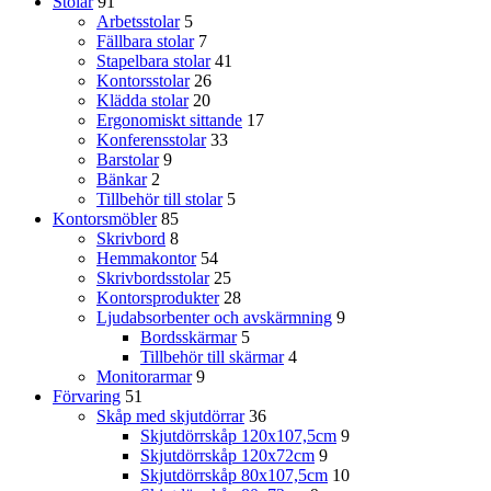
Stolar
91
Arbetsstolar
5
Fällbara stolar
7
Stapelbara stolar
41
Kontorsstolar
26
Klädda stolar
20
Ergonomiskt sittande
17
Konferensstolar
33
Barstolar
9
Bänkar
2
Tillbehör till stolar
5
Kontorsmöbler
85
Skrivbord
8
Hemmakontor
54
Skrivbordsstolar
25
Kontorsprodukter
28
Ljudabsorbenter och avskärmning
9
Bordsskärmar
5
Tillbehör till skärmar
4
Monitorarmar
9
Förvaring
51
Skåp med skjutdörrar
36
Skjutdörrskåp 120x107,5cm
9
Skjutdörrskåp 120x72cm
9
Skjutdörrskåp 80x107,5cm
10