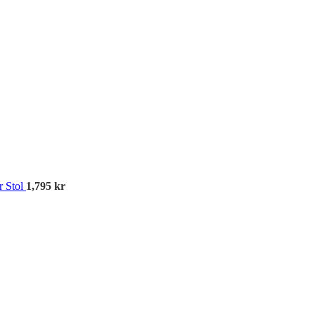
Kös
r Stol
1,795
kr
Av