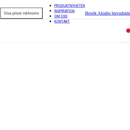
PRODUKTNYHETER
INSPIRATION
Besök Akiabs huvudsid
OM OSS
KONTAKT
ntorsprodukter
ordsskärmar