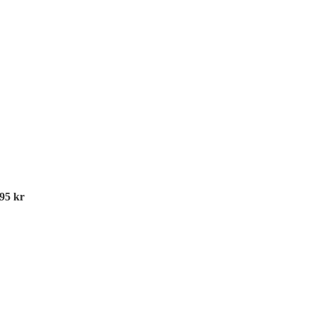
995
kr
Tr