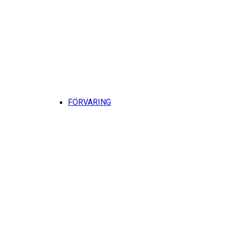
Till
FÖRVARING