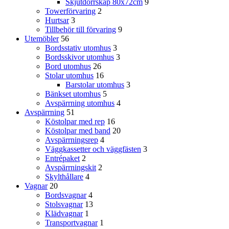
Skjutdörrskåp 80x72cm
9
Towerförvaring
2
Hurtsar
3
Tillbehör till förvaring
9
Utemöbler
56
Bordsstativ utomhus
3
Bordsskivor utomhus
3
Bord utomhus
26
Stolar utomhus
16
Barstolar utomhus
3
Bänkset utomhus
5
Avspärrning utomhus
4
Avspärrning
51
Köstolpar med rep
16
Köstolpar med band
20
Avspärrningsrep
4
Väggkassetter och väggfästen
3
Entrépaket
2
Avspärrningskit
2
Skylthållare
4
Vagnar
20
Bordsvagnar
4
Stolsvagnar
13
Klädvagnar
1
Transportvagnar
1