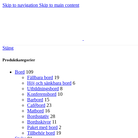
Skip to navigation
Skip to main content
Stäng
Produktkategorier
Bord
109
Fällbara bord
19
Höj och sänkbara bord
6
Utbildningsbord
8
Konferensbord
10
Barbord
15
Cafébord
23
Matbord
16
Bordsstativ
28
Bordsskivor
11
Paket med bord
2
Tillbehör bord
19