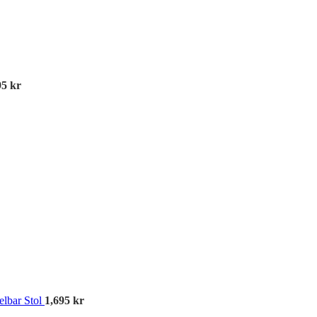
95
kr
A
elbar Stol
1,695
kr