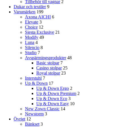
Tillbehör till vagnar
2
Dukar och textiler
9
Varumärken
199
Axona AICHI
6
Elevate
3
Choice
12
Siesta Exclusive
21
Modify
49
Luna
4
Silencio
8
Studio
7
Avspärrningsprodukter
48
Basic stolpar
7
Casino stolpar
25
Royal stolpar
23
Interstuhl
7
Up & Down
17
Up & Down Ergo
2
Up & Down Premium
2
Up & Down Eco
3
Up & Down Easy
10
New Zown Classic
14
Newstorm
3
Övrigt
12
Bänkset
3