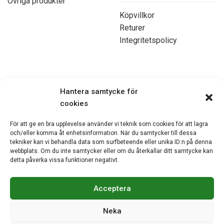
Övriga produkter
Köpvillkor
Returer
Integritetspolicy
Kontakta oss
Hantera samtycke för
cookies
070-7103750
För att ge en bra upplevelse använder vi teknik som cookies för att lagra
och/eller komma åt enhetsinformation. När du samtycker till dessa
mats@kontorsmobler.se
tekniker kan vi behandla data som surfbeteende eller unika ID:n på denna
Mån-Tors. 09.00-17.00
webbplats. Om du inte samtycker eller om du återkallar ditt samtycke kan
Fre. 09.00-15.00
detta påverka vissa funktioner negativt.
Lunchstängt. 12.00-13.00
Acceptera
Neka
© Akiab kontorsinredning & fastigheter | Org.nr: 559068-