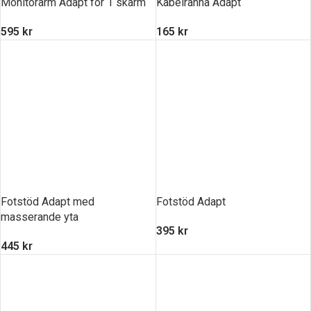
Monitorarm Adapt för 1 skärm
Kabelränna Adapt
595
kr
165
kr
Fotstöd Adapt med
Fotstöd Adapt
masserande yta
395
kr
445
kr