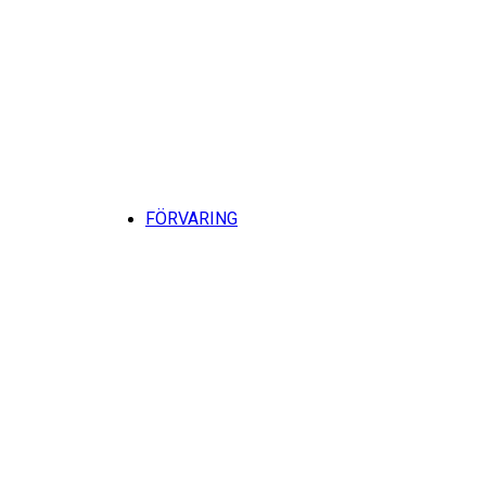
Till
FÖRVARING