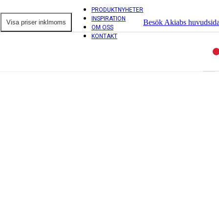
PRODUKTNYHETER
INSPIRATION
Besök Akiabs huvudsid
OM OSS
KONTAKT
ntorsprodukter
ordsskärmar