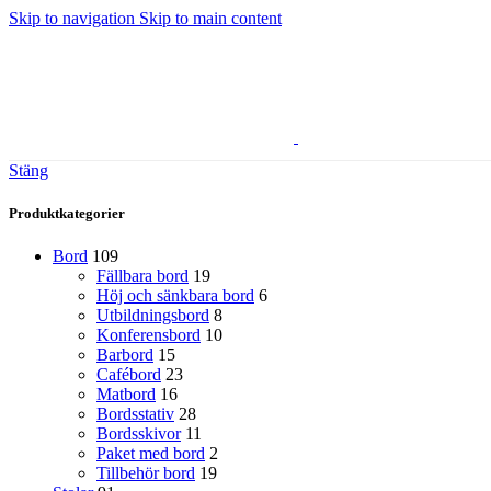
Skip to navigation
Skip to main content
Stäng
Produktkategorier
Bord
109
Fällbara bord
19
Höj och sänkbara bord
6
Utbildningsbord
8
Konferensbord
10
Barbord
15
Cafébord
23
Matbord
16
Bordsstativ
28
Bordsskivor
11
Paket med bord
2
Tillbehör bord
19