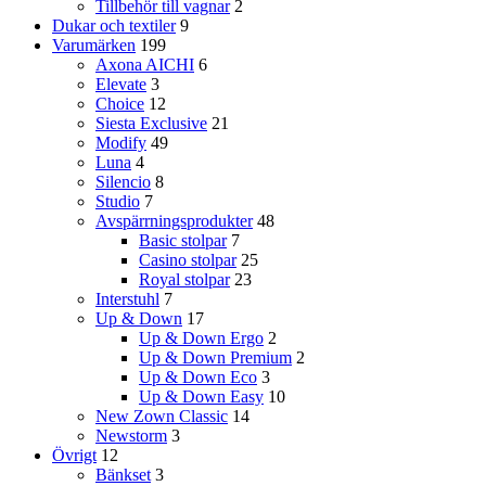
Tillbehör till vagnar
2
Dukar och textiler
9
Varumärken
199
Axona AICHI
6
Elevate
3
Choice
12
Siesta Exclusive
21
Modify
49
Luna
4
Silencio
8
Studio
7
Avspärrningsprodukter
48
Basic stolpar
7
Casino stolpar
25
Royal stolpar
23
Interstuhl
7
Up & Down
17
Up & Down Ergo
2
Up & Down Premium
2
Up & Down Eco
3
Up & Down Easy
10
New Zown Classic
14
Newstorm
3
Övrigt
12
Bänkset
3