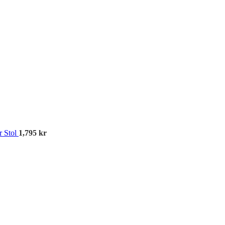
Kös
r Stol
1,795
kr
Av