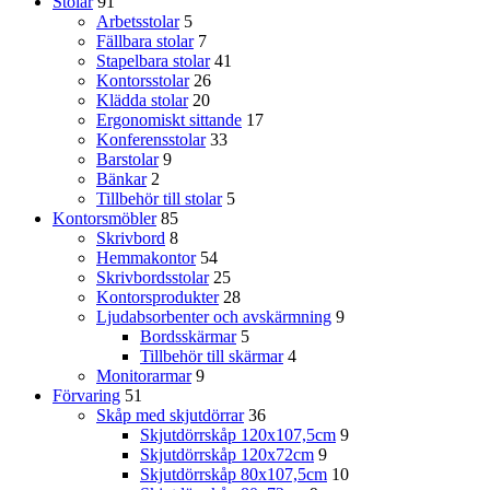
Stolar
91
Arbetsstolar
5
Fällbara stolar
7
Stapelbara stolar
41
Kontorsstolar
26
Klädda stolar
20
Ergonomiskt sittande
17
Konferensstolar
33
Barstolar
9
Bänkar
2
Tillbehör till stolar
5
Kontorsmöbler
85
Skrivbord
8
Hemmakontor
54
Skrivbordsstolar
25
Kontorsprodukter
28
Ljudabsorbenter och avskärmning
9
Bordsskärmar
5
Tillbehör till skärmar
4
Monitorarmar
9
Förvaring
51
Skåp med skjutdörrar
36
Skjutdörrskåp 120x107,5cm
9
Skjutdörrskåp 120x72cm
9
Skjutdörrskåp 80x107,5cm
10