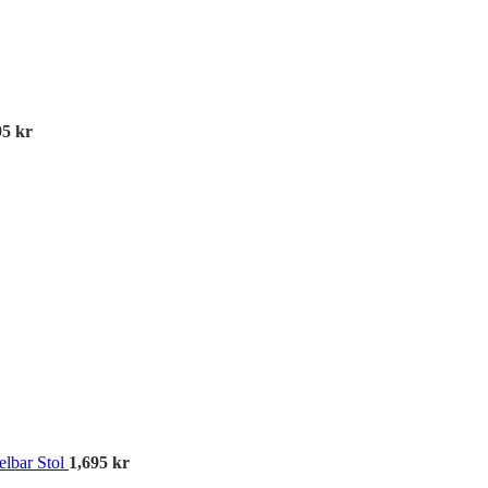
95
kr
A
elbar Stol
1,695
kr