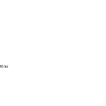
995
kr
Tr