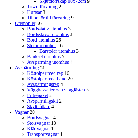
Skjutdörrskåp 80x72cm
9
Towerförvaring
2
Hurtsar
3
Tillbehör till förvaring
9
Utemöbler
56
Bordsstativ utomhus
3
Bordsskivor utomhus
3
Bord utomhus
26
Stolar utomhus
16
Barstolar utomhus
3
Bänkset utomhus
5
Avspärrning utomhus
4
Avspärrning
51
Köstolpar med rep
16
Köstolpar med band
20
Avspärrningsrep
4
Väggkassetter och väggfästen
3
Entrépaket
2
Avspärrningskit
2
Skylthållare
4
Vagnar
20
Bordsvagnar
4
Stolsvagnar
13
Klädvagnar
1
Transportvagnar
1