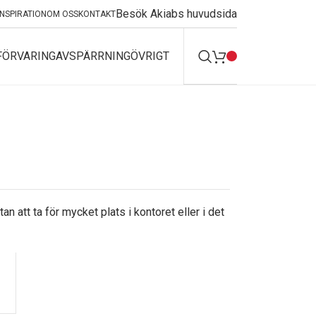
Besök Akiabs huvudsida
INSPIRATION
OM OSS
KONTAKT
FÖRVARING
AVSPÄRRNING
ÖVRIGT
att ta för mycket plats i kontoret eller i det