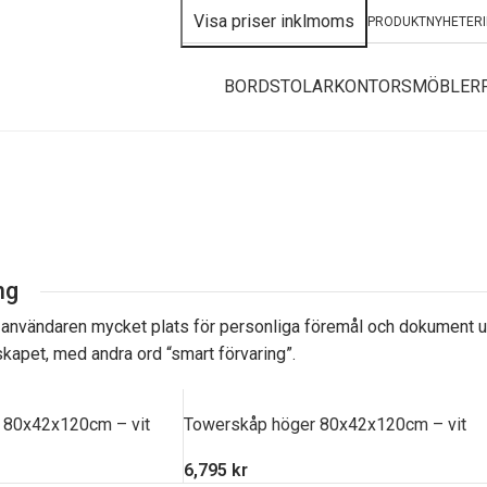
PRODUKTNYHETER
BORD
STOLAR
KONTORSMÖBLER
ng
användaren mycket plats för personliga föremål och dokument utan 
kapet, med andra ord “smart förvaring”.
 80x42x120cm – vit
Towerskåp höger 80x42x120cm – vit
6,795
kr