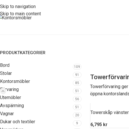
Skip to navigation
Skip to main content
PRODUKTKATEGORIER
Bord
109
Stolar
91
Towerförvari
Kontorsmöbler
85
Towerförvaring ger 
Förvaring
51
öppna kontorslands
Utemöbler
56
Avspärrning
51
Towerskåp vänster
Vagnar
20
Dukar och textiler
9
6,795
kr