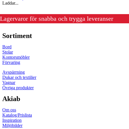
Laddar...
Lagervaror för snabba och trygga leveranser
Sortiment
Bord
Stolar
Kontorsmöbler
Förvaring
Avspärrning
Dukar och textilier
Vagnar
Övriga produkter
Akiab
Om oss
Katalog/Prislista
Inspiration
Miljöbilder