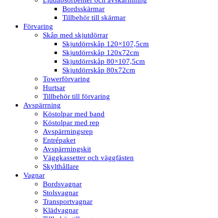
Bordsskärmar
Tillbehör till skärmar
Förvaring
Skåp med skjutdörrar
Skjutdörrskåp 120×107,5cm
Skjutdörrskåp 120x72cm
Skjutdörrskåp 80×107,5cm
Skjutdörrskåp 80x72cm
Towerförvaring
Hurtsar
Tillbehör till förvaring
Avspärrning
Köstolpar med band
Köstolpar med rep
Avspärrningsrep
Entrépaket
Avspärrningskit
Väggkassetter och väggfästen
Skylthållare
Vagnar
Bordsvagnar
Stolsvagnar
Transportvagnar
Klädvagnar