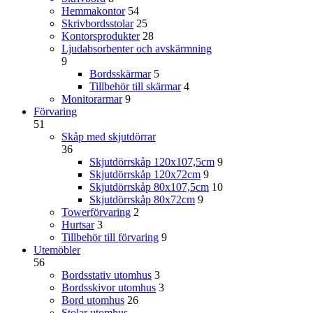
Hemmakontor
54
Skrivbordsstolar
25
Kontorsprodukter
28
Ljudabsorbenter och avskärmning
9
Bordsskärmar
5
Tillbehör till skärmar
4
Monitorarmar
9
Förvaring
51
Skåp med skjutdörrar
36
Skjutdörrskåp 120x107,5cm
9
Skjutdörrskåp 120x72cm
9
Skjutdörrskåp 80x107,5cm
10
Skjutdörrskåp 80x72cm
9
Towerförvaring
2
Hurtsar
3
Tillbehör till förvaring
9
Utemöbler
56
Bordsstativ utomhus
3
Bordsskivor utomhus
3
Bord utomhus
26
Stolar utomhus