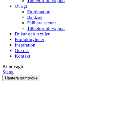
Tillbehör till vagnar
Övrigt
Entrémattor
Bänkset
Fällbara scener
Tillbehör till vagnar
Dukar och textiler
Produktnyheter
Inspiration
Om oss
Kontakt
Kundvagn
Stäng
Hantera samtycke