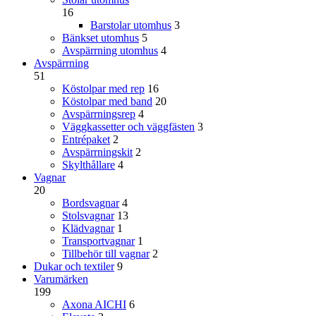
16
Barstolar utomhus
3
Bänkset utomhus
5
Avspärrning utomhus
4
Avspärrning
51
Köstolpar med rep
16
Köstolpar med band
20
Avspärrningsrep
4
Väggkassetter och väggfästen
3
Entrépaket
2
Avspärrningskit
2
Skylthållare
4
Vagnar
20
Bordsvagnar
4
Stolsvagnar
13
Klädvagnar
1
Transportvagnar
1
Tillbehör till vagnar
2
Dukar och textiler
9
Varumärken
199
Axona AICHI
6