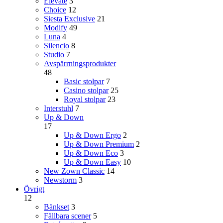
Elevate
3
Choice
12
Siesta Exclusive
21
Modify
49
Luna
4
Silencio
8
Studio
7
Avspärrningsprodukter
48
Basic stolpar
7
Casino stolpar
25
Royal stolpar
23
Interstuhl
7
Up & Down
17
Up & Down Ergo
2
Up & Down Premium
2
Up & Down Eco
3
Up & Down Easy
10
New Zown Classic
14
Newstorm
3
Övrigt
12
Bänkset
3
Fällbara scener
5