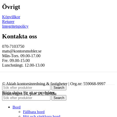
Övrigt
Köpvillkor
Returer
Integritetspolicy
Kontakta oss
070-7103750
mats@kontorsmobler.se
Mån-Tors. 09.00-17.00
Fre. 09.00-15.00
Lunchstängt. 12.00-13.00
© Akiab kontorsinredning & fastigheter | Org.nr: 559068-9997
Search
Börja skriva för att se produkter.
Bruttovägen 24, port 3A, Järfälla
Search
Bord
Fällbara bord
Höj och sänkbara bord