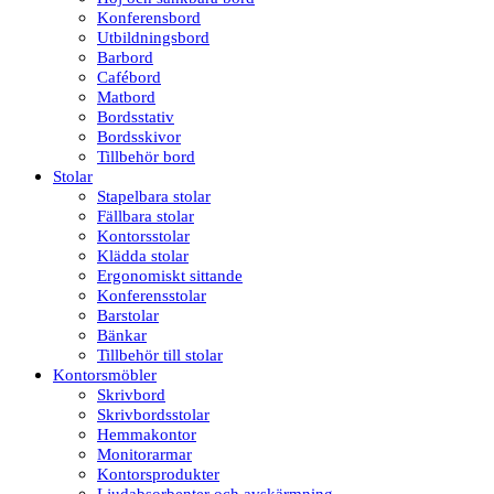
Konferensbord
Utbildningsbord
Barbord
Cafébord
Matbord
Bordsstativ
Bordsskivor
Tillbehör bord
Stolar
Stapelbara stolar
Fällbara stolar
Kontorsstolar
Klädda stolar
Ergonomiskt sittande
Konferensstolar
Barstolar
Bänkar
Tillbehör till stolar
Kontorsmöbler
Skrivbord
Skrivbordsstolar
Hemmakontor
Monitorarmar
Kontorsprodukter
Ljudabsorbenter och avskärmning