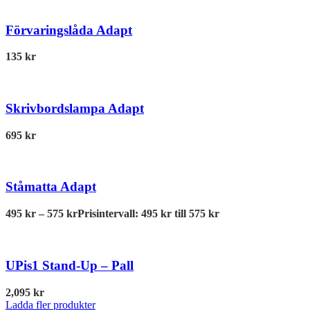
Förvaringslåda Adapt
135
kr
Skrivbordslampa Adapt
695
kr
Ståmatta Adapt
495
kr
–
575
kr
Prisintervall: 495 kr till 575 kr
UPis1 Stand-Up – Pall
2,095
kr
Ladda fler produkter