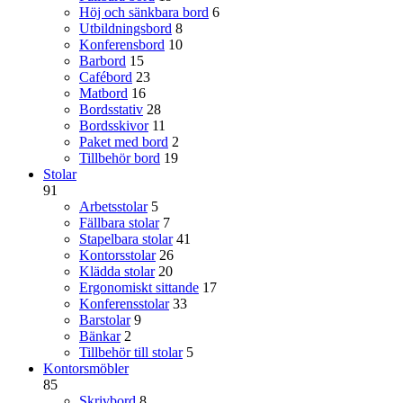
Höj och sänkbara bord
6
Utbildningsbord
8
Konferensbord
10
Barbord
15
Cafébord
23
Matbord
16
Bordsstativ
28
Bordsskivor
11
Paket med bord
2
Tillbehör bord
19
Stolar
91
Arbetsstolar
5
Fällbara stolar
7
Stapelbara stolar
41
Kontorsstolar
26
Klädda stolar
20
Ergonomiskt sittande
17
Konferensstolar
33
Barstolar
9
Bänkar
2
Tillbehör till stolar
5
Kontorsmöbler
85
Skrivbord
8