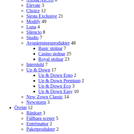
Elevate
3
Choice
12
Siesta Exclusive
21
Modify
49
Luna
4
Silencio
8
Studio
7
Avspärrningsprodukter
48
Basic stolpar
7
Casino stolpar
25
Royal stolpar
23
Interstuhl
7
Up & Down
17
Up & Down Ergo
2
Up & Down Premium
2
Up & Down Eco
3
Up & Down Easy
10
New Zown Classic
14
Newstorm
3
Övrigt
12
Bänkset
3
Fällbara scener
5
Entrémattor
2
Paketprodukter
2