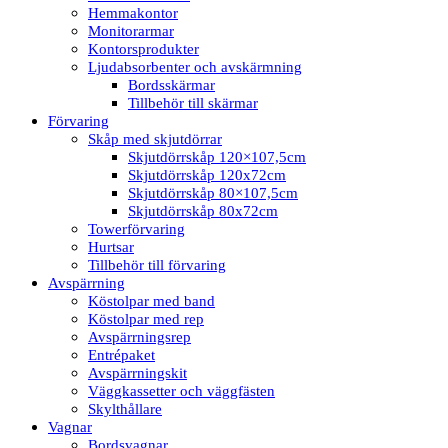
Hemmakontor
Monitorarmar
Kontorsprodukter
Ljudabsorbenter och avskärmning
Bordsskärmar
Tillbehör till skärmar
Förvaring
Skåp med skjutdörrar
Skjutdörrskåp 120×107,5cm
Skjutdörrskåp 120x72cm
Skjutdörrskåp 80×107,5cm
Skjutdörrskåp 80x72cm
Towerförvaring
Hurtsar
Tillbehör till förvaring
Avspärrning
Köstolpar med band
Köstolpar med rep
Avspärrningsrep
Entrépaket
Avspärrningskit
Väggkassetter och väggfästen
Skylthållare
Vagnar
Bordsvagnar