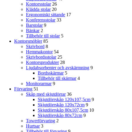
Kontorsstolar
26
Klädda stolar
20
Ergonomiskt sittande
17
Konferensstolar
33
Barstolar
9
Bänkar
2
Tillbehör till stolar
5
Kontorsmöbler
85
Skrivbord
8
Hemmakontor
54
Skrivbordsstolar
25
Kontorsprodukter
28
Ljudabsorbenter och avskärmning
9
Bordsskärmar
5
Tillbehör till skärmar
4
Monitorarmar
9
Förvaring
51
Skåp med skjutdörrar
36
Skjutdörrskåp 120x107,5cm
9
Skjutdörrskåp 120x72cm
9
Skjutdörrskåp 80x107,5cm
10
Skjutdörrskåp 80x72cm
9
Towerförvaring
2
Hurtsar
3
Tillbehör till förvaring
9