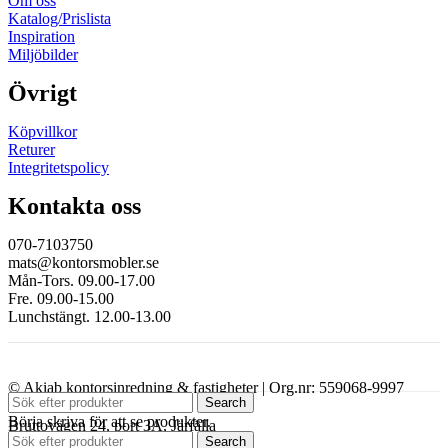
Om oss
Katalog/Prislista
Inspiration
Miljöbilder
Övrigt
Köpvillkor
Returer
Integritetspolicy
Kontakta oss
070-7103750
mats@kontorsmobler.se
Mån-Tors. 09.00-17.00
Fre. 09.00-15.00
Lunchstängt. 12.00-13.00
© Akiab kontorsinredning & fastigheter | Org.nr: 559068-9997
Search
Börja skriva för att se produkter.
Bruttovägen 24, port 3A, Järfälla
Search