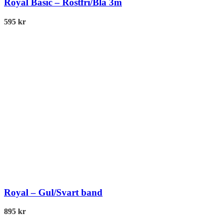
Royal Basic – Rostfri/Blå 3m
595
kr
Royal – Gul/Svart band
895
kr