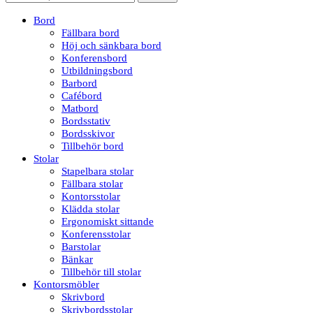
Bord
Fällbara bord
Höj och sänkbara bord
Konferensbord
Utbildningsbord
Barbord
Cafébord
Matbord
Bordsstativ
Bordsskivor
Tillbehör bord
Stolar
Stapelbara stolar
Fällbara stolar
Kontorsstolar
Klädda stolar
Ergonomiskt sittande
Konferensstolar
Barstolar
Bänkar
Tillbehör till stolar
Kontorsmöbler
Skrivbord
Skrivbordsstolar