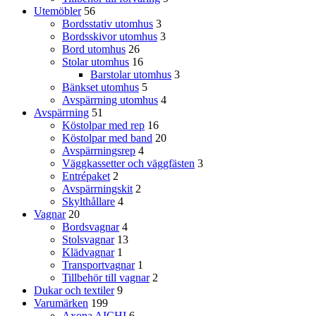
Utemöbler
56
Bordsstativ utomhus
3
Bordsskivor utomhus
3
Bord utomhus
26
Stolar utomhus
16
Barstolar utomhus
3
Bänkset utomhus
5
Avspärrning utomhus
4
Avspärrning
51
Köstolpar med rep
16
Köstolpar med band
20
Avspärrningsrep
4
Väggkassetter och väggfästen
3
Entrépaket
2
Avspärrningskit
2
Skylthållare
4
Vagnar
20
Bordsvagnar
4
Stolsvagnar
13
Klädvagnar
1
Transportvagnar
1
Tillbehör till vagnar
2
Dukar och textiler
9
Varumärken
199
Axona AICHI
6