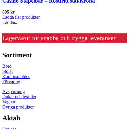
Casino Stapelbar – Rostfritt stål/Krona
895
kr
Ladda fler produkter
Laddar...
Lagervaror för snabba och trygga leveranser
Sortiment
Bord
Stolar
Kontorsmöbler
Förvaring
Avspärrning
Dukar och textilier
Vagnar
Övriga produkter
Akiab