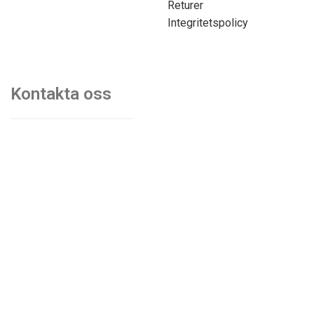
Returer
Integritetspolicy
Kontakta oss
070-7103750
mats@kontorsmobler.se
Mån-Tors. 09.00-17.00
Fre. 09.00-15.00
Lunchstängt. 12.00-13.00
© Akiab kontorsinredning & fastigheter | Org.nr: 559068-
9997