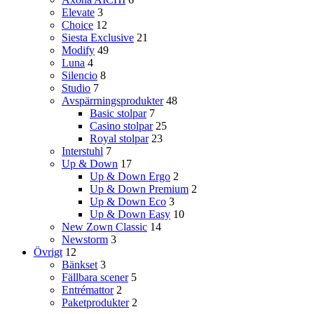
Elevate
3
Choice
12
Siesta Exclusive
21
Modify
49
Luna
4
Silencio
8
Studio
7
Avspärrningsprodukter
48
Basic stolpar
7
Casino stolpar
25
Royal stolpar
23
Interstuhl
7
Up & Down
17
Up & Down Ergo
2
Up & Down Premium
2
Up & Down Eco
3
Up & Down Easy
10
New Zown Classic
14
Newstorm
3
Övrigt
12
Bänkset
3
Fällbara scener
5
Entrémattor
2
Paketprodukter
2