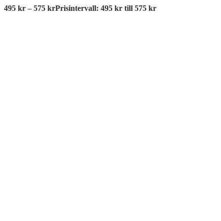
495
kr
–
575
kr
Prisintervall: 495 kr till 575 kr