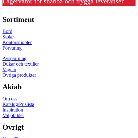
Lagervaror för snabba och trygga leveranser
Sortiment
Bord
Stolar
Kontorsmöbler
Förvaring
Avspärrning
Dukar och textilier
Vagnar
Övriga produkter
Akiab
Om oss
Katalog/Prislista
Inspiration
Miljöbilder
Övrigt