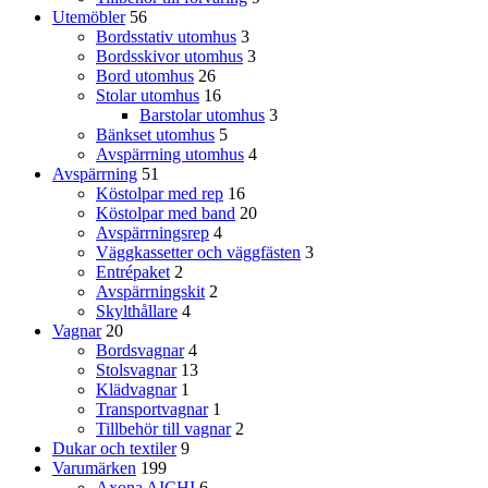
Utemöbler
56
Bordsstativ utomhus
3
Bordsskivor utomhus
3
Bord utomhus
26
Stolar utomhus
16
Barstolar utomhus
3
Bänkset utomhus
5
Avspärrning utomhus
4
Avspärrning
51
Köstolpar med rep
16
Köstolpar med band
20
Avspärrningsrep
4
Väggkassetter och väggfästen
3
Entrépaket
2
Avspärrningskit
2
Skylthållare
4
Vagnar
20
Bordsvagnar
4
Stolsvagnar
13
Klädvagnar
1
Transportvagnar
1
Tillbehör till vagnar
2
Dukar och textiler
9
Varumärken
199
Axona AICHI
6