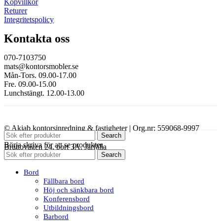
Köpvillkor
Returer
Integritetspolicy
Kontakta oss
070-7103750
mats@kontorsmobler.se
Mån-Tors. 09.00-17.00
Fre. 09.00-15.00
Lunchstängt. 12.00-13.00
© Akiab kontorsinredning & fastigheter | Org.nr: 559068-9997
Search
Börja skriva för att se produkter.
Bruttovägen 24, port 3A, Järfälla
Search
Bord
Fällbara bord
Höj och sänkbara bord
Konferensbord
Utbildningsbord
Barbord