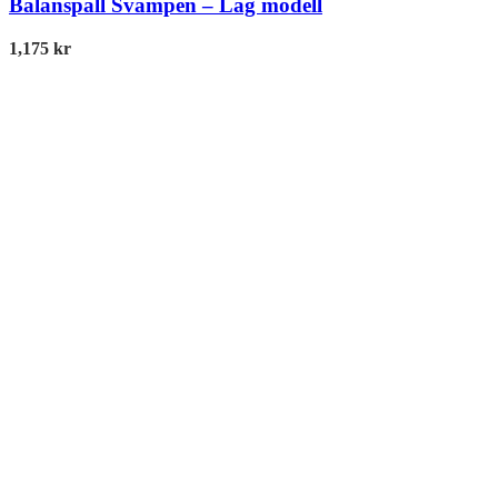
Balanspall Svampen – Låg modell
1,175
kr