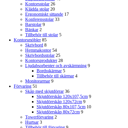
Kontorsstolar
26
Klädda stolar
20
Ergonomiskt sittande
17
Konferensstolar
33
Barstolar
9
Bänkar
2
Tillbehör till stolar
5
Kontorsmöbler
85
Skrivbord
8
Hemmakontor
54
Skrivbordsstolar
25
Kontorsprodukter
28
Ljudabsorbenter och avskärmning
9
Bordsskärmar
5
Tillbehör till skärmar
4
Monitorarmar
9
Förvaring
51
Skåp med skjutdörrar
36
Skjutdörrskåp 120x107,5cm
9
Skjutdörrskåp 120x72cm
9
Skjutdörrskåp 80x107,5cm
10
Skjutdörrskåp 80x72cm
9
Towerförvaring
2
Hurtsar
3
Tillbehör till förvaring
9