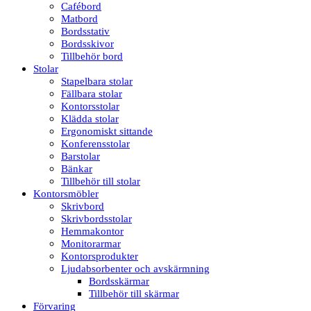
Cafébord
Matbord
Bordsstativ
Bordsskivor
Tillbehör bord
Stolar
Stapelbara stolar
Fällbara stolar
Kontorsstolar
Klädda stolar
Ergonomiskt sittande
Konferensstolar
Barstolar
Bänkar
Tillbehör till stolar
Kontorsmöbler
Skrivbord
Skrivbordsstolar
Hemmakontor
Monitorarmar
Kontorsprodukter
Ljudabsorbenter och avskärmning
Bordsskärmar
Tillbehör till skärmar
Förvaring