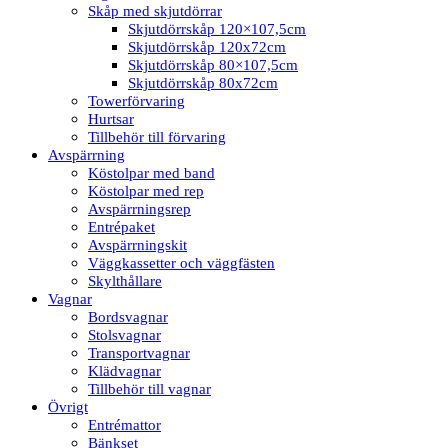
Skåp med skjutdörrar
Skjutdörrskåp 120×107,5cm
Skjutdörrskåp 120x72cm
Skjutdörrskåp 80×107,5cm
Skjutdörrskåp 80x72cm
Towerförvaring
Hurtsar
Tillbehör till förvaring
Avspärrning
Köstolpar med band
Köstolpar med rep
Avspärrningsrep
Entrépaket
Avspärrningskit
Väggkassetter och väggfästen
Skylthållare
Vagnar
Bordsvagnar
Stolsvagnar
Transportvagnar
Klädvagnar
Tillbehör till vagnar
Övrigt
Entrémattor
Bänkset