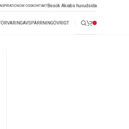
Besök Akiabs huvudsida
INSPIRATION
OM OSS
KONTAKT
FÖRVARING
AVSPÄRRNING
ÖVRIGT