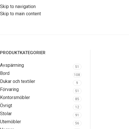
Skip to navigation
Skip to main content
PRODUKTKATEGORIER
Avspärrning
51
Bord
108
Dukar och textiler
9
Förvaring
51
Kontorsmöbler
85
Övrigt
12
Stolar
91
Utemöbler
56