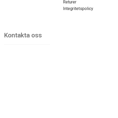
Returer
Integritetspolicy
Kontakta oss
070-7103750
mats@kontorsmobler.se
Mån-Tors. 09.00-17.00
Fre. 09.00-15.00
Lunchstängt. 12.00-13.00
© Akiab kontorsinredning & fastigheter | Org.nr: 559068-
9997