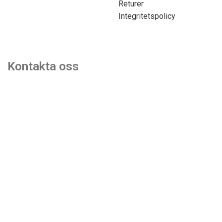
Returer
Integritetspolicy
Kontakta oss
070-7103750
mats@kontorsmobler.se
Mån-Tors. 09.00-17.00
Fre. 09.00-15.00
Lunchstängt. 12.00-13.00
© Akiab kontorsinredning & fastigheter | Org.nr: 559068-
9997