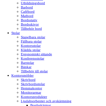
Utbildningsbord
Barbord
Cafébord
Matbord
Bordsstativ
Bordsskivor
Tillbehör bord
Stolar
Stapelbara stolar
Fällbara stolar
Kontorsstolar
Klädda stolar
Ergonomiskt sittande
Konferensstolar
Barstolar
Bänkar
Tillbehör till stolar
Kontorsmöbler
Skrivbord
Skrivbordsstolar
Hemmakontor
Monitorarmar
Kontorsprodukter
Ljudabsorbenter och avskärmning
Bordsskärmar