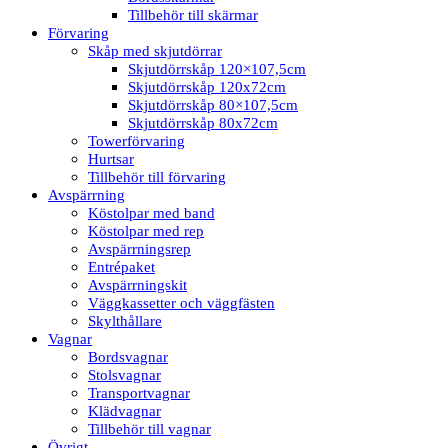
Tillbehör till skärmar
Förvaring
Skåp med skjutdörrar
Skjutdörrskåp 120×107,5cm
Skjutdörrskåp 120x72cm
Skjutdörrskåp 80×107,5cm
Skjutdörrskåp 80x72cm
Towerförvaring
Hurtsar
Tillbehör till förvaring
Avspärrning
Köstolpar med band
Köstolpar med rep
Avspärrningsrep
Entrépaket
Avspärrningskit
Väggkassetter och väggfästen
Skylthållare
Vagnar
Bordsvagnar
Stolsvagnar
Transportvagnar
Klädvagnar
Tillbehör till vagnar
Övrigt