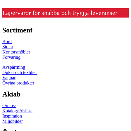
Lagervaror för snabba och trygga leveranser
Sortiment
Bord
Stolar
Kontorsmöbler
Förvaring
Avspärrning
Dukar och textilier
Vagnar
Övriga produkter
Akiab
Om oss
Katalog/Prislista
Inspiration
Miljöbilder