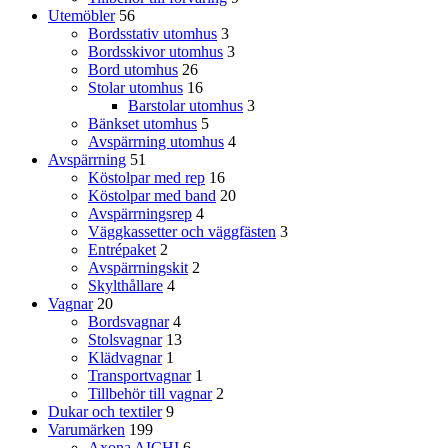
Utemöbler
56
Bordsstativ utomhus
3
Bordsskivor utomhus
3
Bord utomhus
26
Stolar utomhus
16
Barstolar utomhus
3
Bänkset utomhus
5
Avspärrning utomhus
4
Avspärrning
51
Köstolpar med rep
16
Köstolpar med band
20
Avspärrningsrep
4
Väggkassetter och väggfästen
3
Entrépaket
2
Avspärrningskit
2
Skylthållare
4
Vagnar
20
Bordsvagnar
4
Stolsvagnar
13
Klädvagnar
1
Transportvagnar
1
Tillbehör till vagnar
2
Dukar och textiler
9
Varumärken
199
Axona AICHI
6