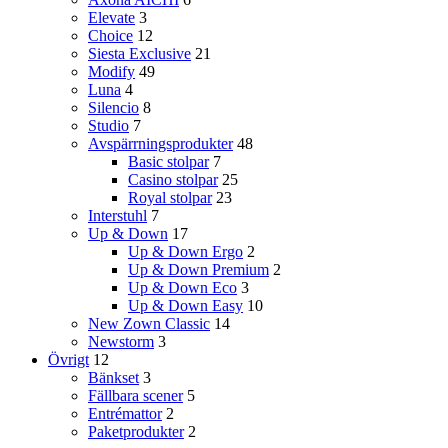
Elevate
3
Choice
12
Siesta Exclusive
21
Modify
49
Luna
4
Silencio
8
Studio
7
Avspärrningsprodukter
48
Basic stolpar
7
Casino stolpar
25
Royal stolpar
23
Interstuhl
7
Up & Down
17
Up & Down Ergo
2
Up & Down Premium
2
Up & Down Eco
3
Up & Down Easy
10
New Zown Classic
14
Newstorm
3
Övrigt
12
Bänkset
3
Fällbara scener
5
Entrémattor
2
Paketprodukter
2