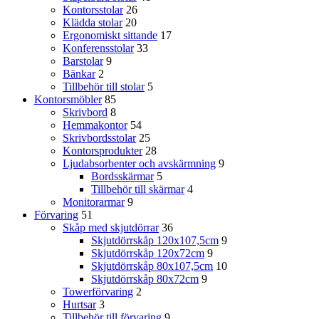
Kontorsstolar
26
Klädda stolar
20
Ergonomiskt sittande
17
Konferensstolar
33
Barstolar
9
Bänkar
2
Tillbehör till stolar
5
Kontorsmöbler
85
Skrivbord
8
Hemmakontor
54
Skrivbordsstolar
25
Kontorsprodukter
28
Ljudabsorbenter och avskärmning
9
Bordsskärmar
5
Tillbehör till skärmar
4
Monitorarmar
9
Förvaring
51
Skåp med skjutdörrar
36
Skjutdörrskåp 120x107,5cm
9
Skjutdörrskåp 120x72cm
9
Skjutdörrskåp 80x107,5cm
10
Skjutdörrskåp 80x72cm
9
Towerförvaring
2
Hurtsar
3
Tillbehör till förvaring
9