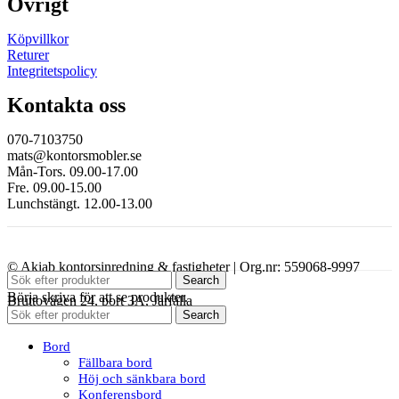
Övrigt
Köpvillkor
Returer
Integritetspolicy
Kontakta oss
070-7103750
mats@kontorsmobler.se
Mån-Tors. 09.00-17.00
Fre. 09.00-15.00
Lunchstängt. 12.00-13.00
© Akiab kontorsinredning & fastigheter | Org.nr: 559068-9997
Search
Börja skriva för att se produkter.
Bruttovägen 24, port 3A, Järfälla
Search
Bord
Fällbara bord
Höj och sänkbara bord
Konferensbord