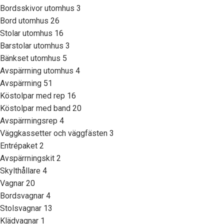
Bordsskivor utomhus
3
Bord utomhus
26
Stolar utomhus
16
Barstolar utomhus
3
Bänkset utomhus
5
Avspärrning utomhus
4
Avspärrning
51
Köstolpar med rep
16
Köstolpar med band
20
Avspärrningsrep
4
Väggkassetter och väggfästen
3
Entrépaket
2
Avspärrningskit
2
Skylthållare
4
Vagnar
20
Bordsvagnar
4
Stolsvagnar
13
Klädvagnar
1