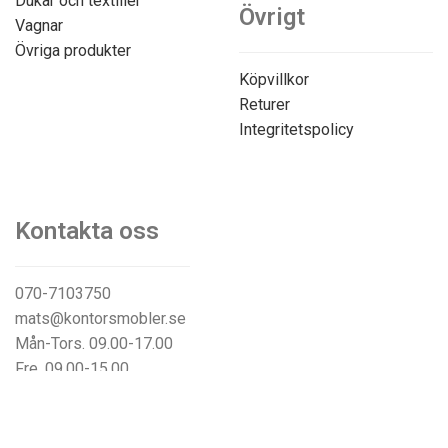
Dukar och textilier
Övrigt
Vagnar
Övriga produkter
Köpvillkor
Returer
Integritetspolicy
Kontakta oss
070-7103750
mats@kontorsmobler.se
Mån-Tors. 09.00-17.00
Fre. 09.00-15.00
Lunchstängt. 12.00-13.00