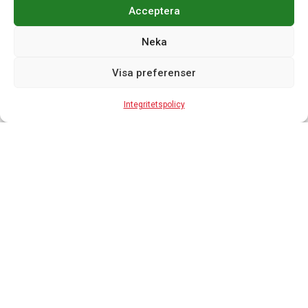
Returer
Acceptera
Integritetspolicy
Neka
Visa preferenser
Kontakta oss
Integritetspolicy
070-7103750
mats@kontorsmobler.se
Mån-Tors. 09.00-17.00
Fre. 09.00-15.00
Lunchstängt. 12.00-13.00
© Akiab kontorsinredning & fastigheter | Org.nr: 559068-
9997