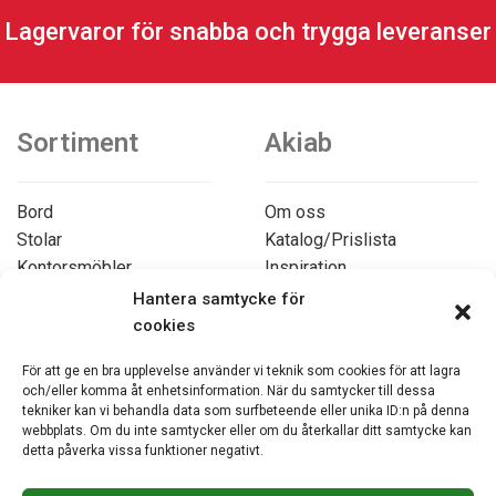
Lagervaror för snabba och trygga leveranser
Sortiment
Akiab
Bord
Om oss
Stolar
Katalog/Prislista
Kontorsmöbler
Inspiration
Förvaring
Miljöbilder
Hantera samtycke för
cookies
Avspärrning
För att ge en bra upplevelse använder vi teknik som cookies för att lagra
Dukar och textilier
och/eller komma åt enhetsinformation. När du samtycker till dessa
Övrigt
tekniker kan vi behandla data som surfbeteende eller unika ID:n på denna
Vagnar
webbplats. Om du inte samtycker eller om du återkallar ditt samtycke kan
Övriga produkter
detta påverka vissa funktioner negativt.
Köpvillkor