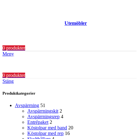
Utemöbler
0
produkter
Meny
0
produkter
Stäng
Produktkategorier
Avspärrning
51
Avspärrningskit
2
Avspärrningsrep
4
Entrépaket
2
Köstolpar med band
20
Köstolpar med rep
16
Skylthållare
4