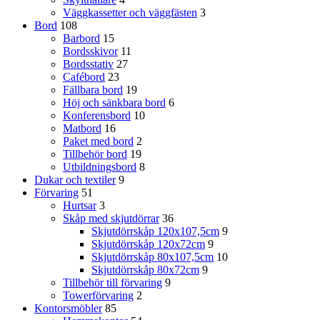
Väggkassetter och väggfästen
3
Bord
108
Barbord
15
Bordsskivor
11
Bordsstativ
27
Cafébord
23
Fällbara bord
19
Höj och sänkbara bord
6
Konferensbord
10
Matbord
16
Paket med bord
2
Tillbehör bord
19
Utbildningsbord
8
Dukar och textiler
9
Förvaring
51
Hurtsar
3
Skåp med skjutdörrar
36
Skjutdörrskåp 120x107,5cm
9
Skjutdörrskåp 120x72cm
9
Skjutdörrskåp 80x107,5cm
10
Skjutdörrskåp 80x72cm
9
Tillbehör till förvaring
9
Towerförvaring
2
Kontorsmöbler
85