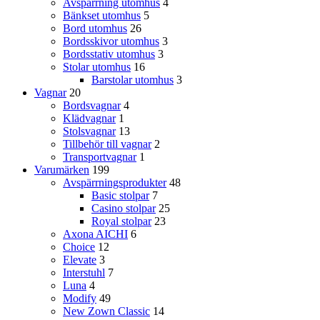
Avspärrning utomhus
4
Bänkset utomhus
5
Bord utomhus
26
Bordsskivor utomhus
3
Bordsstativ utomhus
3
Stolar utomhus
16
Barstolar utomhus
3
Vagnar
20
Bordsvagnar
4
Klädvagnar
1
Stolsvagnar
13
Tillbehör till vagnar
2
Transportvagnar
1
Varumärken
199
Avspärrningsprodukter
48
Basic stolpar
7
Casino stolpar
25
Royal stolpar
23
Axona AICHI
6
Choice
12
Elevate
3
Interstuhl
7
Luna
4
Modify
49
New Zown Classic
14