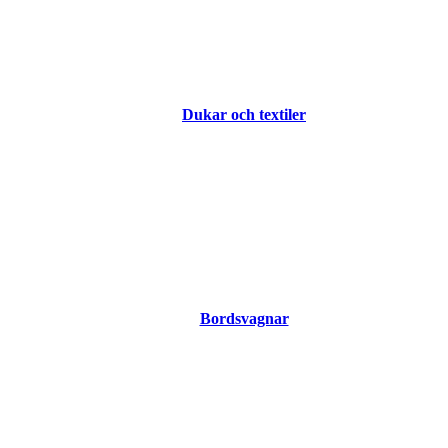
Dukar och textiler
Bordsvagnar