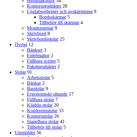
Hemmakontor
54
Kontorsprodukter
28
Ljudabsorbenter och avskärmning
9
Bordsskärmar
5
Tillbehör till skärmar
4
Monitorarmar
9
Skrivbord
8
Skrivbordsstolar
25
Övrigt
12
Bänkset
3
Entrémattor
2
Fällbara scener
5
Paketprodukter
2
Stolar
91
Arbetsstolar
5
Bänkar
2
Barstolar
9
Ergonomiskt sittande
17
Fällbara stolar
7
Klädda stolar
20
Konferensstolar
33
Kontorsstolar
26
Stapelbara stolar
41
Tillbehör till stolar
5
Utemöbler
56