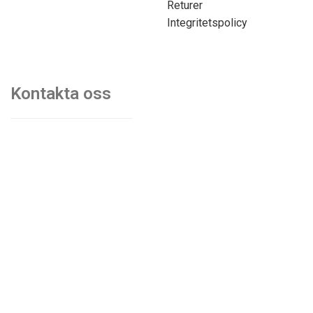
Returer
Integritetspolicy
Kontakta oss
070-7103750
mats@kontorsmobler.se
Mån-Tors. 09.00-17.00
Fre. 09.00-15.00
Lunchstängt. 12.00-13.00
© Akiab kontorsinredning & fastigheter | Org.nr: 559068-
9997