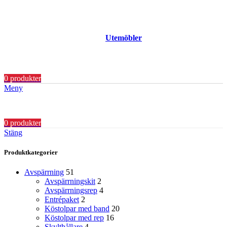
Utemöbler
0
produkter
Meny
0
produkter
Stäng
Produktkategorier
Avspärrning
51
Avspärrningskit
2
Avspärrningsrep
4
Entrépaket
2
Köstolpar med band
20
Köstolpar med rep
16
Skylthållare
4