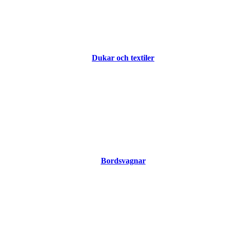
Dukar och textiler
Bordsvagnar