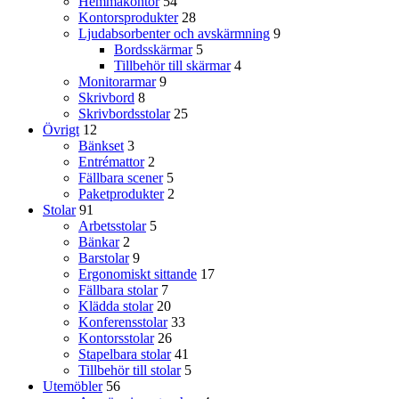
Hemmakontor
54
Kontorsprodukter
28
Ljudabsorbenter och avskärmning
9
Bordsskärmar
5
Tillbehör till skärmar
4
Monitorarmar
9
Skrivbord
8
Skrivbordsstolar
25
Övrigt
12
Bänkset
3
Entrémattor
2
Fällbara scener
5
Paketprodukter
2
Stolar
91
Arbetsstolar
5
Bänkar
2
Barstolar
9
Ergonomiskt sittande
17
Fällbara stolar
7
Klädda stolar
20
Konferensstolar
33
Kontorsstolar
26
Stapelbara stolar
41
Tillbehör till stolar
5
Utemöbler
56