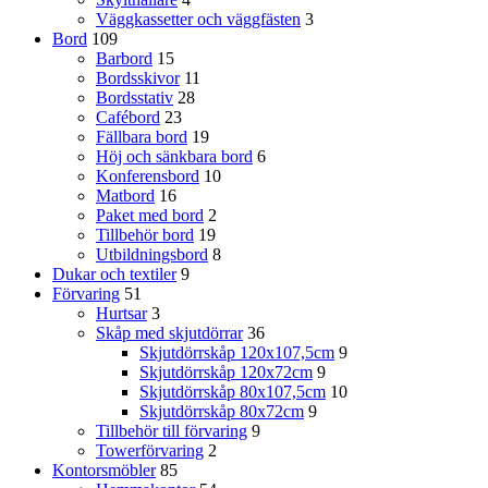
Väggkassetter och väggfästen
3
Bord
109
Barbord
15
Bordsskivor
11
Bordsstativ
28
Cafébord
23
Fällbara bord
19
Höj och sänkbara bord
6
Konferensbord
10
Matbord
16
Paket med bord
2
Tillbehör bord
19
Utbildningsbord
8
Dukar och textiler
9
Förvaring
51
Hurtsar
3
Skåp med skjutdörrar
36
Skjutdörrskåp 120x107,5cm
9
Skjutdörrskåp 120x72cm
9
Skjutdörrskåp 80x107,5cm
10
Skjutdörrskåp 80x72cm
9
Tillbehör till förvaring
9
Towerförvaring
2
Kontorsmöbler
85