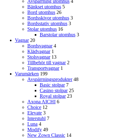
Avspärrning utomhus
4
Bänkset utomhus
5
Bord utomhus
26
Bordsskivor utomhus
3
Bordsstativ utomhus
3
Stolar utomhus
16
Barstolar utomhus
3
Vagnar
20
Bordsvagnar
4
Klädvagnar
1
Stolsvagnar
13
Tillbehör till vagnar
2
Transportvagnar
1
Varumärken
199
Avspärrningsprodukter
48
Basic stolpar
7
Casino stolpar
25
Royal stolpar
23
Axona AICHI
6
Choice
12
Elevate
3
Interstuhl
7
Luna
4
Modify
49
New Zown Classic
14