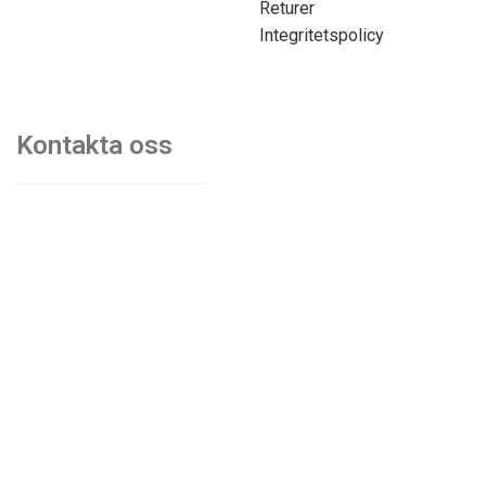
Returer
Integritetspolicy
Kontakta oss
070-7103750
mats@kontorsmobler.se
Mån-Tors. 09.00-17.00
Fre. 09.00-15.00
Lunchstängt. 12.00-13.00
© Akiab kontorsinredning & fastigheter | Org.nr: 559068-
9997