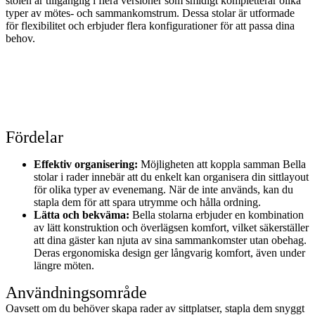
stolen är tillgänglig i flera versioner som smidigt kompletterar olika
typer av mötes- och sammankomstrum. Dessa stolar är utformade
för flexibilitet och erbjuder flera konfigurationer för att passa dina
behov.
Fördelar
Effektiv organisering:
Möjligheten att koppla samman Bella
stolar i rader innebär att du enkelt kan organisera din sittlayout
för olika typer av evenemang. När de inte används, kan du
stapla dem för att spara utrymme och hålla ordning.
Lätta och bekväma:
Bella stolarna erbjuder en kombination
av lätt konstruktion och överlägsen komfort, vilket säkerställer
att dina gäster kan njuta av sina sammankomster utan obehag.
Deras ergonomiska design ger långvarig komfort, även under
längre möten.
Användningsområde
Oavsett om du behöver skapa rader av sittplatser, stapla dem snyggt