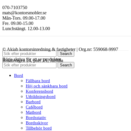
070-7103750
mats@kontorsmobler.se
Mån-Tors. 09.00-17.00
Fre. 09.00-15.00
Lunchstängt. 12.00-13.00
© Akiab kontorsinredning & fastigheter | Org.nr: 559068-9997
Search
Börja skriva för att se produkter.
Bruttovägen 24, port 3A, Järfälla
Search
Bord
Fällbara bord
Höj och sänkbara bord
Konferensbord
Utbildningsbord
Barbord
Cafébord
Matbord
Bordsstativ
Bordsskivor
Tillbehör bord