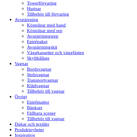
Towerförvaring
Hurtsar
Tillbehör till förvaring
Avspärrning
Köstolpar med band
Köstolpar med rep
Avspärrningsrep
Entrépaket
Avspärrningskit
Väggkassetter och väggfästen
Skylthållare
Vagnar
Bordsvagnar
Stolsvagnar
Transportvagnar
Klädvagnar
Tillbehör till vagnar
Övrigt
Entrémattor
Bänkset
Fällbara scener
Tillbehör till vagnar
Dukar och textiler
Produktnyheter
Inspiration