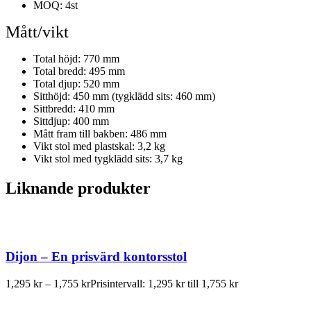
MOQ: 4st
Mått/vikt
Total höjd: 770 mm
Total bredd: 495 mm
Total djup: 520 mm
Sitthöjd: 450 mm (tygklädd sits: 460 mm)
Sittbredd: 410 mm
Sittdjup: 400 mm
Mått fram till bakben: 486 mm
Vikt stol med plastskal: 3,2 kg
Vikt stol med tygklädd sits: 3,7 kg
Liknande produkter
Dijon – En prisvärd kontorsstol
1,295
kr
–
1,755
kr
Prisintervall: 1,295 kr till 1,755 kr