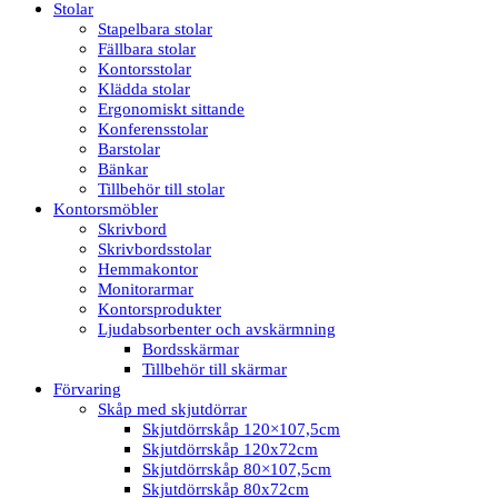
Stolar
Stapelbara stolar
Fällbara stolar
Kontorsstolar
Klädda stolar
Ergonomiskt sittande
Konferensstolar
Barstolar
Bänkar
Tillbehör till stolar
Kontorsmöbler
Skrivbord
Skrivbordsstolar
Hemmakontor
Monitorarmar
Kontorsprodukter
Ljudabsorbenter och avskärmning
Bordsskärmar
Tillbehör till skärmar
Förvaring
Skåp med skjutdörrar
Skjutdörrskåp 120×107,5cm
Skjutdörrskåp 120x72cm
Skjutdörrskåp 80×107,5cm
Skjutdörrskåp 80x72cm