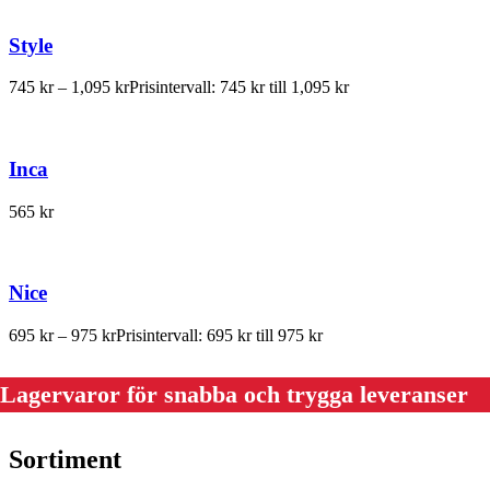
Style
745
kr
–
1,095
kr
Prisintervall: 745 kr till 1,095 kr
Inca
565
kr
Nice
695
kr
–
975
kr
Prisintervall: 695 kr till 975 kr
Lagervaror för snabba och trygga leveranser
Sortiment