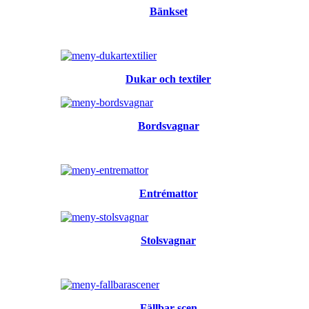
Bänkset
Dukar och textiler
Bordsvagnar
Entrémattor
Stolsvagnar
Fällbar scen