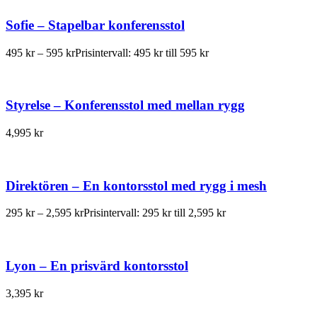
Sofie – Stapelbar konferensstol
495
kr
–
595
kr
Prisintervall: 495 kr till 595 kr
Styrelse – Konferensstol med mellan rygg
4,995
kr
Direktören – En kontorsstol med rygg i mesh
295
kr
–
2,595
kr
Prisintervall: 295 kr till 2,595 kr
Lyon – En prisvärd kontorsstol
3,395
kr