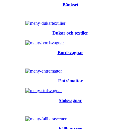
Bänkset
Dukar och textiler
Bordsvagnar
Entrémattor
Stolsvagnar
Fällbar scen