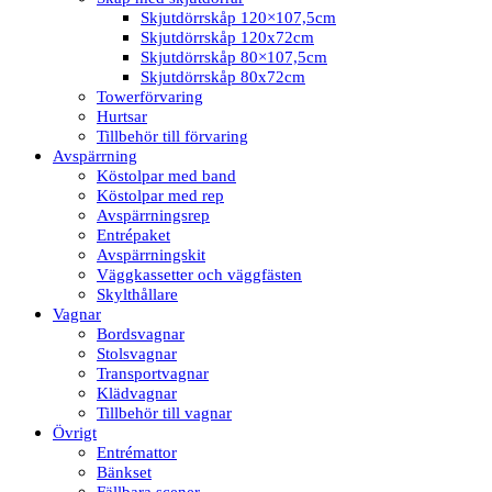
Skjutdörrskåp 120×107,5cm
Skjutdörrskåp 120x72cm
Skjutdörrskåp 80×107,5cm
Skjutdörrskåp 80x72cm
Towerförvaring
Hurtsar
Tillbehör till förvaring
Avspärrning
Köstolpar med band
Köstolpar med rep
Avspärrningsrep
Entrépaket
Avspärrningskit
Väggkassetter och väggfästen
Skylthållare
Vagnar
Bordsvagnar
Stolsvagnar
Transportvagnar
Klädvagnar
Tillbehör till vagnar
Övrigt
Entrémattor
Bänkset
Fällbara scener