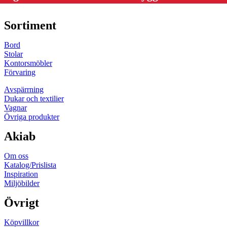
Sortiment
Bord
Stolar
Kontorsmöbler
Förvaring
Avspärrning
Dukar och textilier
Vagnar
Övriga produkter
Akiab
Om oss
Katalog/Prislista
Inspiration
Miljöbilder
Övrigt
Köpvillkor