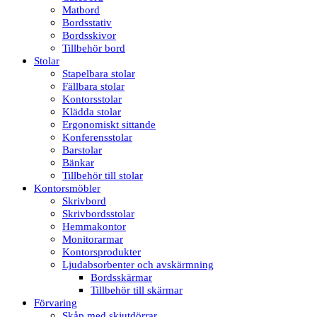
Matbord
Bordsstativ
Bordsskivor
Tillbehör bord
Stolar
Stapelbara stolar
Fällbara stolar
Kontorsstolar
Klädda stolar
Ergonomiskt sittande
Konferensstolar
Barstolar
Bänkar
Tillbehör till stolar
Kontorsmöbler
Skrivbord
Skrivbordsstolar
Hemmakontor
Monitorarmar
Kontorsprodukter
Ljudabsorbenter och avskärmning
Bordsskärmar
Tillbehör till skärmar
Förvaring
Skåp med skjutdörrar