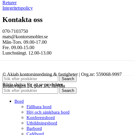
Returer
Integritetspolicy
Kontakta oss
070-7103750
mats@kontorsmobler.se
Mån-Tors. 09.00-17.00
Fre. 09.00-15.00
Lunchstängt. 12.00-13.00
© Akiab kontorsinredning & fastigheter | Org.nr: 559068-9997
Search
Börja skriva för att se produkter.
Bruttovägen 24, port 3A, Järfälla
Search
Bord
Fällbara bord
Höj och sänkbara bord
Konferensbord
Utbildningsbord
Barbord
Cafébord