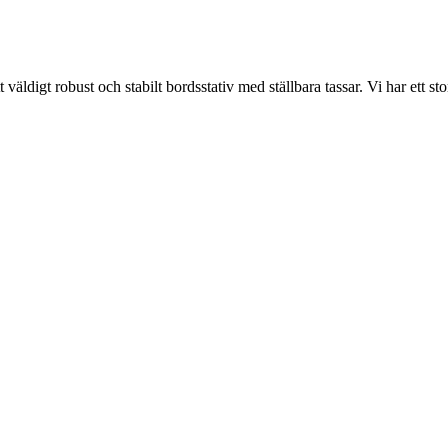
ett väldigt robust och stabilt bordsstativ med ställbara tassar. Vi har ett s
Kös
Av