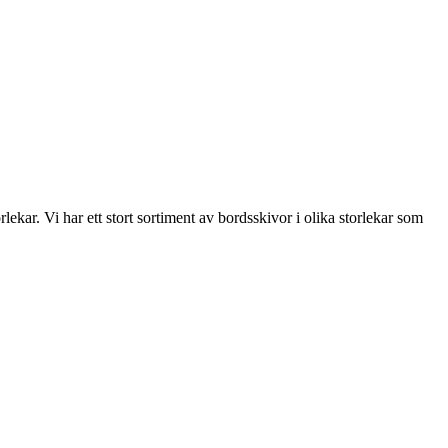
tolpar med rep
rlekar. Vi har ett stort sortiment av bordsskivor i olika storlekar som
etter och väggfästen