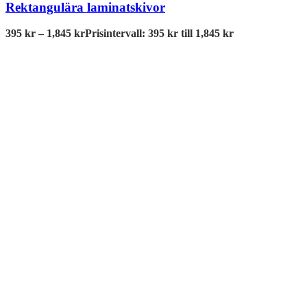
Rektangulära laminatskivor
395
kr
–
1,845
kr
Prisintervall: 395 kr till 1,845 kr