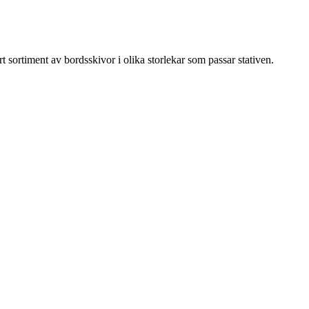
tort sortiment av bordsskivor i olika storlekar som passar stativen.
tolpar med band
spärrningsrep