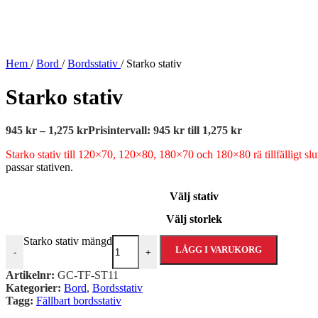
Hem
/
Bord
/
Bordsstativ
/
Starko stativ
Starko stativ
945
kr
–
1,275
kr
Prisintervall: 945 kr till 1,275 kr
Starko stativ till 120×70, 120×80, 180×70 och 180×80 rä tillfälligt slut
passar stativen.
Välj stativ
Välj storlek
Starko stativ mängd
LÄGG I VARUKORG
-
+
Artikelnr:
GC-TF-ST11
Kategorier:
Bord
,
Bordsstativ
Tagg:
Fällbart bordsstativ