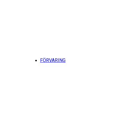
Till
FÖRVARING