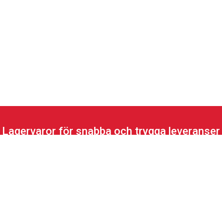
Lagervaror för snabba och trygga leveranser
Sortiment
Akiab
Bord
Om oss