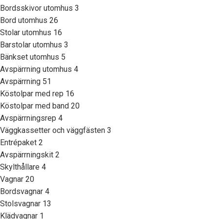
Bordsskivor utomhus
3
Bord utomhus
26
Stolar utomhus
16
Barstolar utomhus
3
Bänkset utomhus
5
Avspärrning utomhus
4
Avspärrning
51
Köstolpar med rep
16
Köstolpar med band
20
Avspärrningsrep
4
Väggkassetter och väggfästen
3
Entrépaket
2
Avspärrningskit
2
Skylthållare
4
Vagnar
20
Bordsvagnar
4
Stolsvagnar
13
Klädvagnar
1