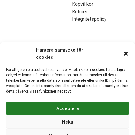
Köpvillkor
Returer
Integritetspolicy
Kontakta oss
Hantera samtycke för
cookies
070-7103750
För att ge en bra upplevelse använder vi teknik som cookies för att lagra
och/eller komma åt enhetsinformation. När du samtycker till dessa
mats@kontorsmobler.se
tekniker kan vi behandla data som surfbeteende eller unika ID:n på denna
Mån-Tors. 09.00-17.00
webbplats. Om du inte samtycker eller om du återkallar ditt samtycke kan
Fre. 09.00-15.00
detta påverka vissa funktioner negativt.
Lunchstängt. 12.00-13.00
Acceptera
Neka
© Akiab kontorsinredning & fastigheter | Org.nr: 559068-
9997