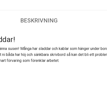
BESKRIVNING
ddar!
lränna susen! Många har sladdar och kablar som hänger under bor
tt ni båda har höj och sänkbara skrivbord så kan det bli ett probl
mart förvaring som förenklar arbetet.