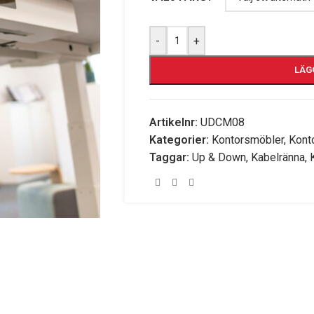
-
+
LÄG
Artikelnr:
UDCM08
Kategorier:
Kontorsmöbler
,
Kont
Taggar:
Up & Down
,
Kabelränna
,