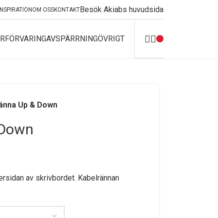
Besök Akiabs huvudsida
INSPIRATION
OM OSS
KONTAKT
R
FÖRVARING
AVSPÄRRNING
ÖVRIGT
änna Up & Down
 Down
rsidan av skrivbordet. Kabelrännan