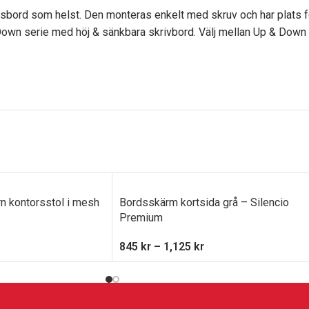
rensbord som helst. Den monteras enkelt med skruv och har plats f
 Up & Down serie med höj & sänkbara skrivbord. Välj mellan Up & 
 kontorsstol i mesh
Bordsskärm kortsida grå – Silencio
Premium
845
kr
–
1,125
kr