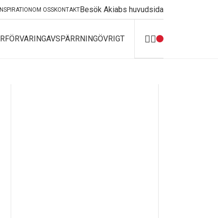
Besök Akiabs huvudsida
INSPIRATION
OM OSS
KONTAKT
R
FÖRVARING
AVSPÄRRNING
ÖVRIGT