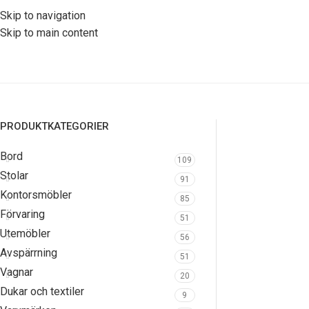
Skip to navigation
Skip to main content
PRODUKTKATEGORIER
Bord
109
Stolar
91
Kontorsmöbler
85
Förvaring
51
Utemöbler
56
Avspärrning
51
Vagnar
20
Dukar och textiler
9