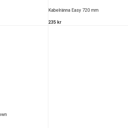
Kabelränna Easy 720 mm
235
kr
Down