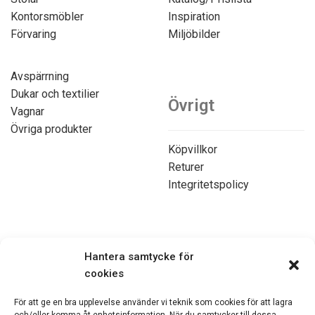
Kontorsmöbler
Inspiration
Förvaring
Miljöbilder
Avspärrning
Dukar och textilier
Övrigt
Vagnar
Övriga produkter
Köpvillkor
Returer
Integritetspolicy
Kontakta oss
Hantera samtycke för
cookies
070-7103750
För att ge en bra upplevelse använder vi teknik som cookies för att lagra