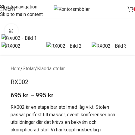
Skip to navigation
MENY
Skip to main content
Förstora bild
Hem
/
Stolar
/
Klädda stolar
RX002
695
kr
–
995
kr
RX002 är en stapelbar stol med låg vikt. Stolen
passar perfekt till mässor, event, konferenser och
utbildningar där det krävs en bekväm och
okomplicerad stol. Vi har kopplingsbeslag i