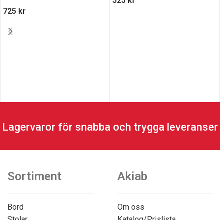
525
kr
725
kr
Lagervaror för snabba och trygga leveranser
Sortiment
Akiab
Bord
Om oss
Stolar
Katalog/Prislista