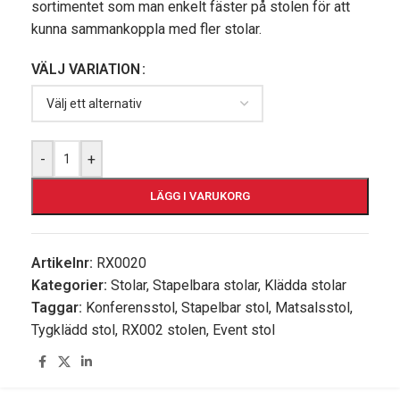
sortimentet som man enkelt fäster på stolen för att
kunna sammankoppla med fler stolar.
VÄLJ VARIATION
-
+
LÄGG I VARUKORG
Artikelnr:
RX0020
Kategorier:
Stolar
,
Stapelbara stolar
,
Klädda stolar
Taggar:
Konferensstol
,
Stapelbar stol
,
Matsalsstol
,
Tygklädd stol
,
RX002 stolen
,
Event stol