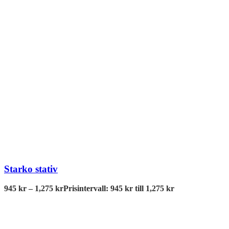
Starko stativ
945
kr
–
1,275
kr
Prisintervall: 945 kr till 1,275 kr