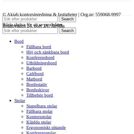
© Akiab kontorsinredning & fastigheter | Org.nr: 559068-9997
Search
Börja skriva för att se produkter.
Bruttovägen 24, port 3A, Järfälla
Search
Bord
Fällbara bord
Höj och sänkbara bord
Konferensbord
Utbildningsbord
Barbord
Cafébord
Matbord
Bordsstativ
Bordsskivor
Tillbehör bord
Stolar
Stapelbara stolar
Fällbara stolar
Kontorsstolar
Klädda stolar
Ergonomiskt sittande
Konferensstolar