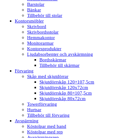
Barstolar
Bänkar
Tillbehör till stolar
Kontorsmöbler
Skrivbord
Skrivbordsstolar
Hemmakontor
Monitorarmar
Kontorsprodukter
Ljudabsorbenter och avskärmning
Bordsskärmar
Tillbehör till skärmar
Förvaring
Skåp med skjutdörrar
Skjutdörrskåp 120×107,5cm
Skjutdörrskåp 120x72cm
Skjutdörrskåp 80×107,5cm
Skjutdörrskåp 80x72cm
Towerförvaring
Hurtsar
Tillbehör till förvaring
Avspärrning
Köstolpar med band
Köstolpar med rep
Avspärrningsrep