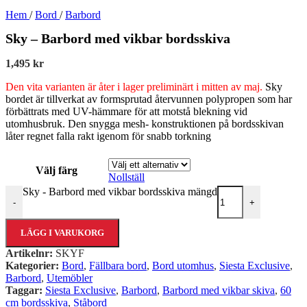
Hem
/
Bord
/
Barbord
Sky – Barbord med vikbar bordsskiva
1,495
kr
Den vita varianten är
åter i lager p
reliminärt i mitten av maj
.
Sky
bordet är tillverkat av formsprutad återvunnen polypropen som har
förbättrats med UV-hämmare för att motstå blekning vid
utomhusbruk. Den snygga mesh- konstruktionen på bordsskivan
låter regnet falla rakt igenom för snabb torkning
Välj färg
Nollställ
Sky - Barbord med vikbar bordsskiva mängd
-
+
LÄGG I VARUKORG
Artikelnr:
SKYF
Kategorier:
Bord
,
Fällbara bord
,
Bord utomhus
,
Siesta Exclusive
,
Barbord
,
Utemöbler
Taggar:
Siesta Exclusive
,
Barbord
,
Barbord med vikbar skiva
,
60
cm bordsskiva
,
Ståbord