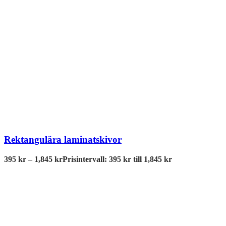
Rektangulära laminatskivor
395
kr
–
1,845
kr
Prisintervall: 395 kr till 1,845 kr