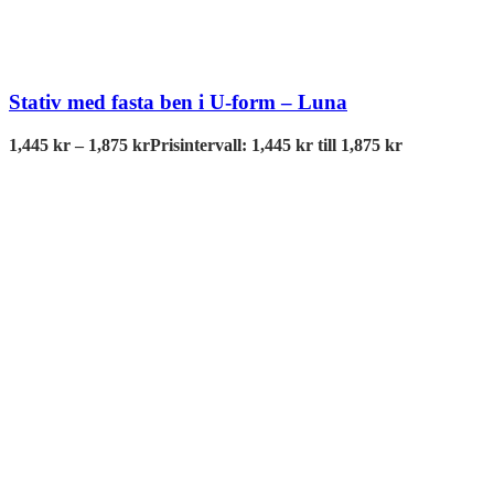
Stativ med fasta ben i U-form – Luna
1,445
kr
–
1,875
kr
Prisintervall: 1,445 kr till 1,875 kr