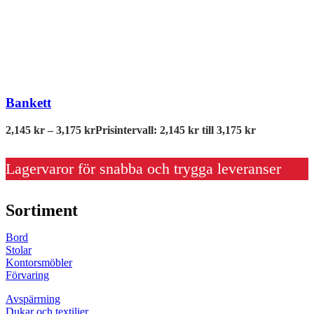
Bankett
2,145
kr
–
3,175
kr
Prisintervall: 2,145 kr till 3,175 kr
Lagervaror för snabba och trygga leveranser
Sortiment
Bord
Stolar
Kontorsmöbler
Förvaring
Avspärrning
Dukar och textilier