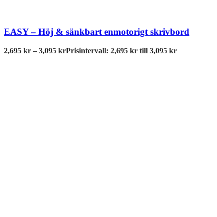
EASY – Höj & sänkbart enmotorigt skrivbord
2,695
kr
–
3,095
kr
Prisintervall: 2,695 kr till 3,095 kr