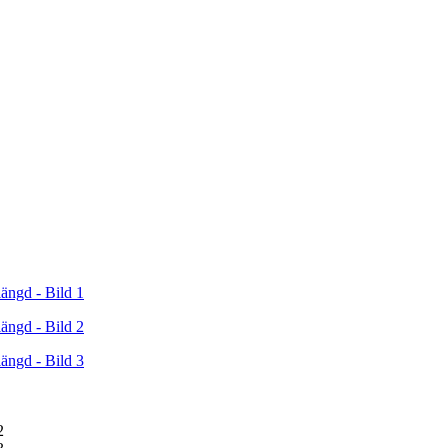
Klädvagnar
Utemöbler