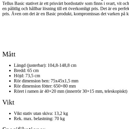
Tellus Basic stativet är ett prisvärt bordsstativ som finns i svart, vit
en pålitlig och hållbar lösning till ett överkomligt pris. Det är en perfe
pris. Även om det är en Basic produkt, kompromissas det varken på kvali
Mått
Längd (justerbar): 104,8-148,8 cm
Bredd: 65 cm
Höjd: 73,5 cm
Rör dimension ben: 75x45x1,5 mm
Rör dimension fötter: 650×80 mm
Röret i ramen är 40×20 mm (innerrör 30×15 mm, teleskopiskt)
Vikt
Vikt stativ utan skiva: 13,2 kg
Rek. max. belastning: 70 kg