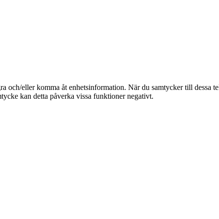
Entrémattor
Stolsvagnar
agra och/eller komma åt enhetsinformation. När du samtycker till dessa t
tycke kan detta påverka vissa funktioner negativt.
Fällbar scen
Transportvagnar
Tillbehör till vagnar