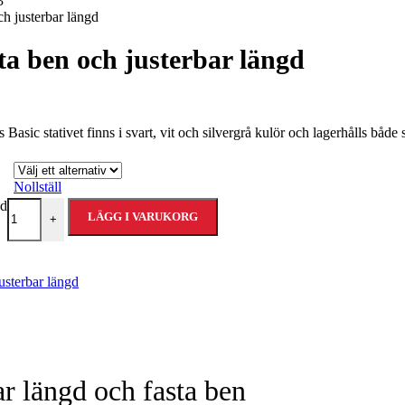
ch justerbar längd
sta ben och justerbar längd
s Basic stativet finns i svart, vit och silvergrå kulör och lagerhålls båd
Nollställ
gd
LÄGG I VARUKORG
+
usterbar längd
ar längd och fasta ben