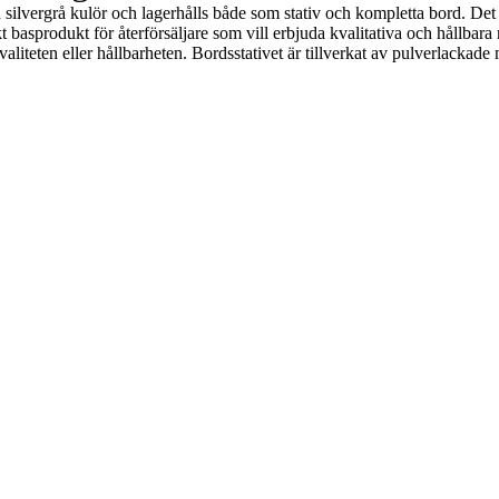
 och silvergrå kulör och lagerhålls både som stativ och kompletta bord. D
kt basprodukt för återförsäljare som vill erbjuda kvalitativa och hållbara 
teten eller hållbarheten. Bordsstativet är tillverkat av pulverlackade m