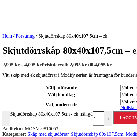
Hem
/
Förvaring
/
Skjutdörrskåp 80x40x107,5cm – ek
Skjutdörrskåp 80x40x107,5cm – 
2,995
kr
–
4,095
kr
Prisintervall: 2,995 kr till 4,095 kr
Vitt skåp med ek skjutdörrar i Modify serien är framtagna för kunder
Välj utförande
Välj handtag
Välj underrede
Nollställ
Skjutdörrskåp 80x40x107,5cm - ek mängd
LÄGG I
-
+
Artikelnr:
MOSM-0810053
Kategorier:
Skåp med skjutdörrar
,
Skjutdörrskåp 80x107,5cm
,
Modi