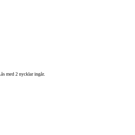
behör till skärmar
Lås med 2 nycklar ingår.
Förvaring