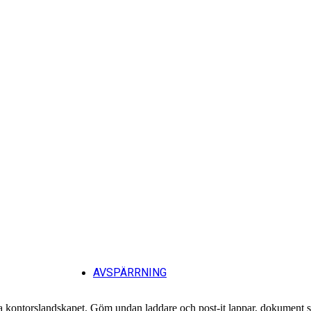
Tillb
AVSPÄRRNING
a kontorslandskapet. Göm undan laddare och post-it lappar, dokument samt