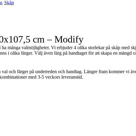
r
,
Skåp
40x107,5 cm – Modify
l ha många valmöjligheter. Vi erbjuder 4 olika storlekar på skåp med s
Skåp
inns i olika färger. Välj även färg på handtaget för att skapa en mängd ol
ka val och färger på underreden och handtag. Längre fram kommer vi även
gkombinationer med 3-5 veckors leveranstid.
T