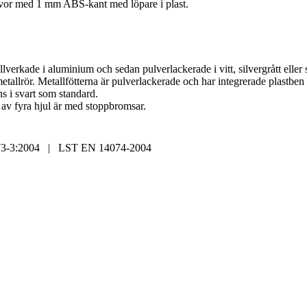
ivor med 1 mm ABS-kant med löpare i plast.
erkade i aluminium och sedan pulverlackerade i vitt, silvergrått eller s
allrör. Metallfötterna är pulverlackerade och har integrerade plastbe
s i svart som standard.
Kös
 av fyra hjul är med stoppbromsar.
3-3:2004 | LST EN 14074-2004
Av