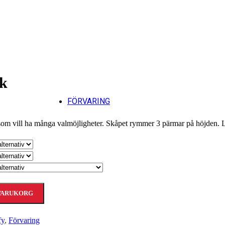
Till
ek
FÖRVARING
 som vill ha många valmöjligheter. Skåpet rymmer 3 pärmar på höjden. 
 VARUKORG
fy
,
Förvaring