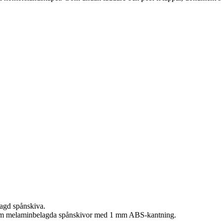
Kös
Väggkass
lagd spånskiva.
18 mm melaminbelagda spånskivor med 1 mm ABS-kantning.