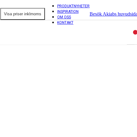
PRODUKTNYHETER
INSPIRATION
Besök Akiabs huvudsid
OM OSS
KONTAKT
ntorsprodukter
ordsskärmar