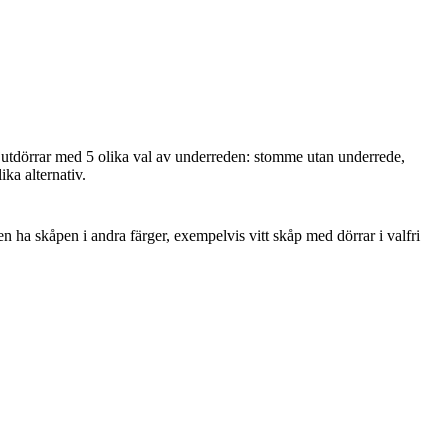
kjutdörrar med 5 olika val av underreden: stomme utan underrede,
 med skjutdörrar
ika alternativ.
 ha skåpen i andra färger, exempelvis vitt skåp med dörrar i valfri
owerförvaring