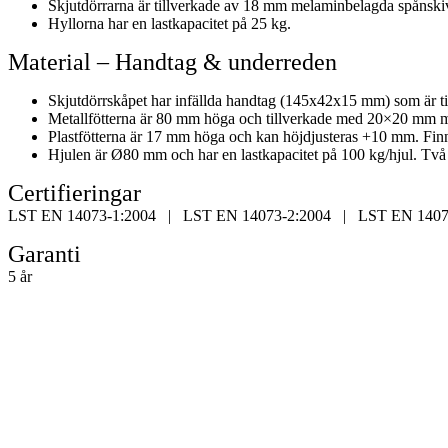
Skjutdörrarna är tillverkade av 18 mm melaminbelagda spånsk
Hyllorna har en lastkapacitet på 25 kg.
Material – Handtag & underreden
Skjutdörrskåpet har infällda handtag (145x42x15 mm) som är tillv
Metallfötterna är 80 mm höga och tillverkade med 20×20 mm met
Plastfötterna är 17 mm höga och kan höjdjusteras +10 mm. Finn
Hjulen är Ø80 mm och har en lastkapacitet på 100 kg/hjul. Två
Certifieringar
LST EN 14073-1:2004 | LST EN 14073-2:2004 | LST EN 1407
Garanti
5 år