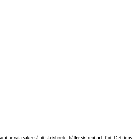
Hurtsar
ehör till förvaring
 privata saker så att skrivbordet håller sig rent och fint. Det finns