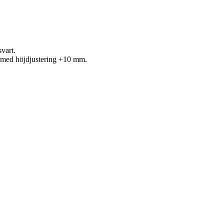
vart.
n med höjdjustering +10 mm.
tolpar med band
spärrningsrep